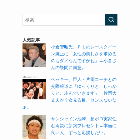
人気記事
小倉智昭氏、Ｆ１のレースクイー
ン廃止に「女性の美しさを求める
のもダメなんですかね」→小倉さ
んの疑問に同意。
ベッキー、巨人・片岡コーチとの
交際報道に「ゆっくりと、しっか
りと、歩んでいきます」→片岡大
丈夫か？女見る目、センスないな
ぁ。
サンシャイン池崎、超ボロ実家住
む両親に新築プレゼント→本当に
良い人。ずっと応援したい。