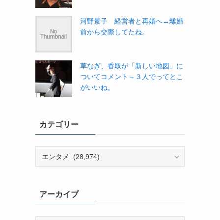
河野景子 経営者と再婚へ→離婚
前から交際してたね。
草なぎ、香取が「新しい地図」に
ついてコメント→３人でってとこ
がいいね。
カテゴリー
カ
テ
ゴ
リ
アーカイブ
ー