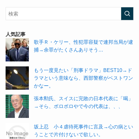
人気記事
歌手Ｒ・ケリー、性犯罪容疑で連邦当局が逮
捕→余罪がたくさんありそう…
もう一度見たい「刑事ドラマ」BEST10→ド
ラマという意味なら、西部警察がベストワン
かなー。
張本勲氏、スイスに完敗の日本代表に「喝」
→そら、ボロボロやで今の代表は、、、
坂上忍 小４虐待死事件に言及→心の病とい
うことで片付けないで欲しい。