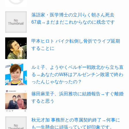
落語家・医学博士の立川らく朝さん死去
67歳→まだまだこれからなのに残念です
甲本ヒロト バイク転倒し骨折でライブ延期
することに
ルミ子、ようやくベルギー戦敗北から立ち直
る→あなたのW杯はアルゼンチン敗退で終わ
ったんじゃなかったの？
篠田麻里子、浜田雅功に結婚報告→すぐ離婚
すると思う
秋元才加 事務所との専属契約終了→何事に
も一生懸命に頑張っていて好印象です。