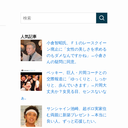
人気記事
小倉智昭氏、Ｆ１のレースクイー
ン廃止に「女性の美しさを求める
のもダメなんですかね」→小倉さ
んの疑問に同意。
ベッキー、巨人・片岡コーチとの
交際報道に「ゆっくりと、しっか
りと、歩んでいきます」→片岡大
丈夫か？女見る目、センスないな
ぁ。
サンシャイン池崎、超ボロ実家住
む両親に新築プレゼント→本当に
良い人。ずっと応援したい。