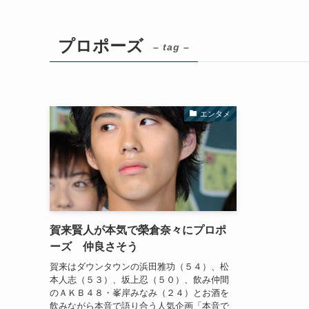
プロポーズ
– tag –
エンタメ
賀来賢人が本気で榮倉奈々にプロポ
ーズ 仲良さそう
賀来はダウンタウンの浜田雅功（５４）、松
本人志（５３）、坂上忍（５０）、飲み仲間
のＡＫＢ４８・峯岸みなみ（２４）とお酒を
飲みながら本音で語り合う人気企画「本音で