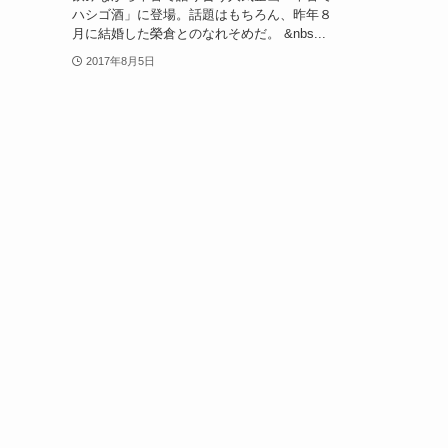
ハシゴ酒」に登場。話題はもちろん、昨年８
月に結婚した榮倉とのなれそめだ。 &nbs...
2017年8月5日