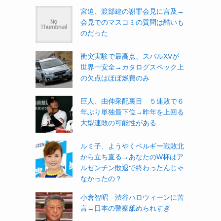
宮迫、渡部建の謝罪会見に言及→
会見でのマスコミの質問は酷いも
のだった
衝突実験で最高点、スバルXVが
世界一安全→カタログスペック上
の欠点はほぼ燃費のみ
巨人、由伸采配裏目 ５連敗で６
年ぶり単独最下位→昨年を上回る
大型連敗の可能性がある
ルミ子、ようやくベルギー戦敗北
から立ち直る→あなたのW杯はア
ルゼンチン敗退で終わったんじゃ
なかったの？
小倉智昭 渋谷ハロウィーンに苦
言→日本の警察舐められすぎ