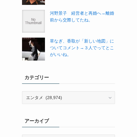
河野景子 経営者と再婚へ→離婚
前から交際してたね。
草なぎ、香取が「新しい地図」に
ついてコメント→３人でってとこ
がいいね。
カテゴリー
カ
テ
ゴ
リ
アーカイブ
ー