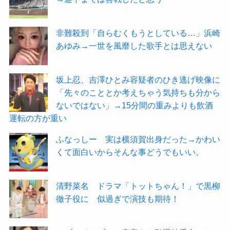
非難殺到「自らむくもうとしている…」浜崎
あゆみ→一世を風靡した歌手とは思えない
坂上忍、吉澤ひとみ容疑者のひき逃げ映像に
「先々のこととか考えちゃう気持ちも分から
ないではない」→15分間の重みよりも飲酒
運転の方が重い
ふなっしー 実は横須賀出身だった→かわい
くて面白いからそんな事どうでもいい。
清野菜名 ドラマ「トットちゃん！」で黒柳
徹子役に 似過ぎで演技も期待！