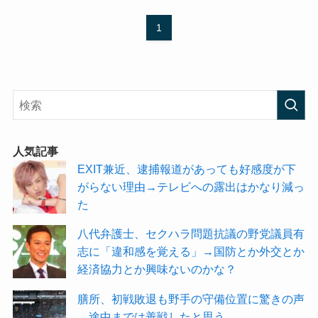
1
人気記事
EXIT兼近、逮捕報道があっても好感度が下
がらない理由→テレビへの露出はかなり減っ
た
八代弁護士、セクハラ問題抗議の野党議員有
志に「違和感を覚える」→国防とか外交とか
経済協力とか興味ないのかな？
膳所、初戦敗退も野手の守備位置に驚きの声
→途中までは善戦したと思う