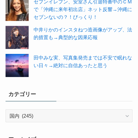
セブンイレブン、安室さん引退特番中のＣＭ
で「沖縄に来年初出店」ネット反響→沖縄に
セブンないの？！びっくり！
中井りかのインスタねつ造画像がアップ、法
的措置も→典型的な因果応報
田中みな実、写真集発売までは不安で眠れな
い日々→絶対に自信あったと思う
カテゴリー
カ
テ
ゴ
リ