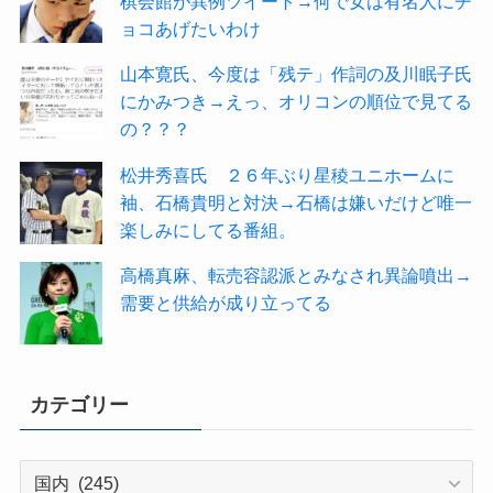
棋会館が異例ツイート→何で女は有名人にチ
ョコあげたいわけ
山本寛氏、今度は「残テ」作詞の及川眠子氏
にかみつき→えっ、オリコンの順位で見てる
の？？？
松井秀喜氏 ２６年ぶり星稜ユニホームに
袖、石橋貴明と対決→石橋は嫌いだけど唯一
楽しみにしてる番組。
高橋真麻、転売容認派とみなされ異論噴出→
需要と供給が成り立ってる
カテゴリー
カ