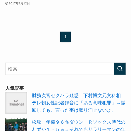
2017年8月12日
1
人気記事
財務次官セクハラ疑惑 下村博文元文科相
テレ朝女性記者録音に「ある意味犯罪」→撤
回しても、言った事は取り消せないよ。
松坂、年俸９６％ダウン Ｒソックス時代の
わずか１・５％→それでもサラリーマンの年