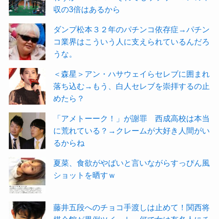
収の3倍はあるから
ダンプ松本３２年のパチンコ依存症→パチン
コ業界はこういう人に支えられているんだろ
うな。
＜森星＞アン・ハサウェイらセレブに囲まれ
落ち込む→もう、白人セレブを崇拝するの止
めたら？
「アメトーーク！」が謝罪 西成高校は本当
に荒れている？→クレームが大好き人間がい
るからね
夏菜、食欲がやばいと言いながらすっぴん風
ショットを晒すｗ
藤井五段へのチョコ手渡しは止めて！関西将