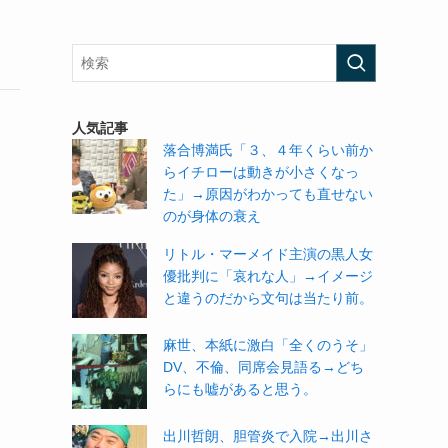
人気記事
落合博満氏「３、４年くらい前か
らイチローは動きが小さくなっ
た」→原因がわかっても直せない
のが身体の衰え
リトル・マーメイド主演の黒人女
優批判に「哀れな人」→イメージ
と違うのだから文句は当たり前。
使
麻世、本紙に激白「全くのうそ」
DV、不倫、同席会見語る→どち
らにも嘘があると思う。
出川哲朗、胆管炎で入院→出川さ