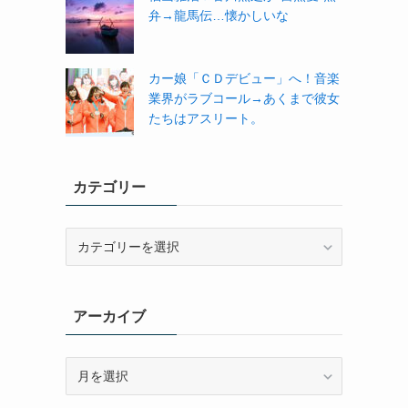
弁→龍馬伝…懐かしいな
カー娘「ＣＤデビュー」へ！音楽
業界がラブコール→あくまで彼女
たちはアスリート。
カテゴリー
カ
テ
ゴ
リ
アーカイブ
ー
ア
ー
カ