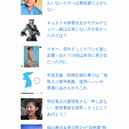
んいないとやっぱ番組盛り上がら
ない
キムタク＆静香次女がモデルデビ
ュー→親は公表しない方が良かっ
たのでは？
マギー、背中ざっくりワンピ姿に
反響→出たての頃は本当に美少女
だったのに。
平昌五輪：民間主催行事では「独
島入り韓半島旗」使用へ→いや、
普通にあかんやろこれ。
羽生竜王の妻理恵さん「申し訳な
い」衝突事故を謝罪→そっとして
あげよう！
福山雅治＆香川照之が“自然愛”熱