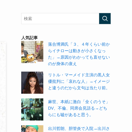
人気記事
落合博満氏「３、４年くらい前か
らイチローは動きが小さくなっ
た」→原因がわかっても直せない
のが身体の衰え
リトル・マーメイド主演の黒人女
優批判に「哀れな人」→イメージ
と違うのだから文句は当たり前。
麻世、本紙に激白「全くのうそ」
DV、不倫、同席会見語る→どち
らにも嘘があると思う。
出川哲朗、胆管炎で入院→出川さ