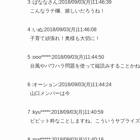
3 :
ばななさん
:
2018/09/03(月)11:46:39
こんなラテ欄、嬉しいだろうね！
4 :
いぬ
:
2018/09/03(月)11:46:08
子育て頑張れ！奥様も大切に！
5 :
ooo*****
:
2018/09/03(月)11:44:50
台風やパワハラ問題を使って縦読みすることかね
6 :
オーション
:
2018/09/03(月)11:44:24
山口メンバーは今
7 :
kyu*****
:
2018/09/03(月)11:40:59
ビビット粋なことしますね。こういうサプライズ
8 :
mat*****
:
2018/09/03(月)11:40:16