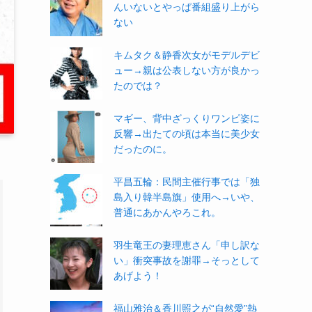
んいないとやっぱ番組盛り上がら
ない
キムタク＆静香次女がモデルデビ
ュー→親は公表しない方が良かっ
たのでは？
マギー、背中ざっくりワンピ姿に
反響→出たての頃は本当に美少女
だったのに。
平昌五輪：民間主催行事では「独
島入り韓半島旗」使用へ→いや、
普通にあかんやろこれ。
羽生竜王の妻理恵さん「申し訳な
い」衝突事故を謝罪→そっとして
あげよう！
福山雅治＆香川照之が“自然愛”熱