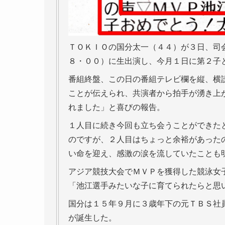
ＴＯＫＩＯの国分太一（４４）が３日、司
８・００）に生出演し、今月１日に第２子
番組終盤、この日の番組テレビ欄を縦、横
ことが伝えられ、共演者から拍手が湧き上
れました」と喜びの報告。
１人目に続き今回も立ち会うことができた
のですが、２人目はちょっと余裕があった
い命を迎え、感激の涙を流していたことも
アジア競技大会でＭＶＰを獲得した競泳女
「池江選手みたいな子に育てられたらと思
国分は１５年９月に３歳年下の元ＴＢＳ社
が誕生した。