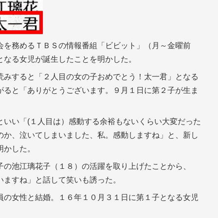
会を務めるＴＢＳの情報番組「ビビット」（月～金曜前
となる女児が誕生したことを明かした。
読みすると「２人目の女の子おめでとう！太一君」となる
がると「ありがとうございます。９月１日に第２子が生ま
といい「(１人目は）感動する余裕もないくらい大変だった
のか、泣いてしまいました、私。感動しますね」と、新し
明かした。
子の池江璃花子（１８）の活躍を取り上げたことから、
いますね」と話して笑いも誘った。
員の女性と結婚。１６年１０月３１日に第１子となる女児