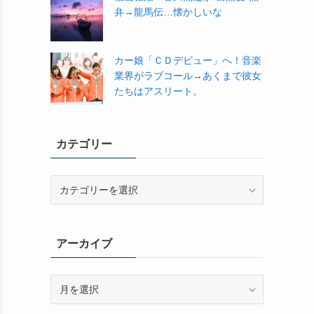
弁→龍馬伝…懐かしいな
カー娘「ＣＤデビュー」へ！音楽
業界がラブコール→あくまで彼女
たちはアスリート。
カテゴリー
カ
テ
ゴ
リ
アーカイブ
ー
ア
ー
カ