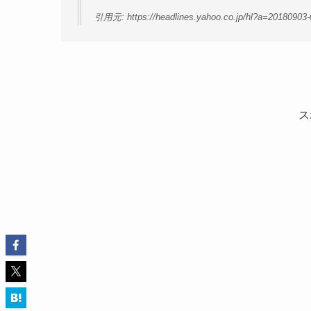
引用元: https://headlines.yahoo.co.jp/hl?a=20180903
ス