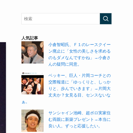
人気記事
小倉智昭氏、Ｆ１のレースクイー
ン廃止に「女性の美しさを求める
のもダメなんですかね」→小倉さ
んの疑問に同意。
ベッキー、巨人・片岡コーチとの
交際報道に「ゆっくりと、しっか
りと、歩んでいきます」→片岡大
丈夫か？女見る目、センスないな
ぁ。
サンシャイン池崎、超ボロ実家住
む両親に新築プレゼント→本当に
良い人。ずっと応援したい。