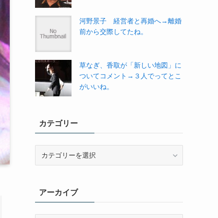
河野景子 経営者と再婚へ→離婚
前から交際してたね。
草なぎ、香取が「新しい地図」に
ついてコメント→３人でってとこ
がいいね。
カテゴリー
カ
テ
ゴ
リ
アーカイブ
ー