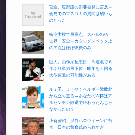
宮迫、渡部建の謝罪会見に言及→
会見でのマスコミの質問は酷いも
のだった
衝突実験で最高点、スバルXVが
世界一安全→カタログスペック上
の欠点はほぼ燃費のみ
巨人、由伸采配裏目 ５連敗で６
年ぶり単独最下位→昨年を上回る
大型連敗の可能性がある
ルミ子、ようやくベルギー戦敗北
から立ち直る→あなたのW杯はア
ルゼンチン敗退で終わったんじゃ
なかったの？
小倉智昭 渋谷ハロウィーンに苦
言→日本の警察舐められすぎ