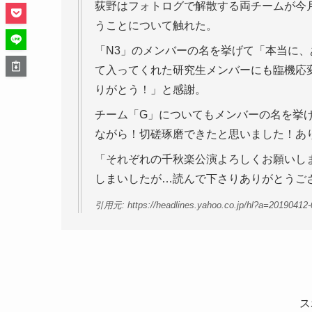
荻野はフォトログで解散する両チームが今
うことについて触れた。
「N3」のメンバーの名を挙げて「本当に
て入ってくれた研究生メンバーにも臨機応
りがとう！」と感謝。
チーム「G」についてもメンバーの名を挙げ
ながら！切磋琢磨できたと思いました！あ
「それぞれの千秋楽公演よろしくお願いし
しまいしたが…読んで下さりありがとうご
引用元: https://headlines.yahoo.co.jp/hl?a=20190412
ス