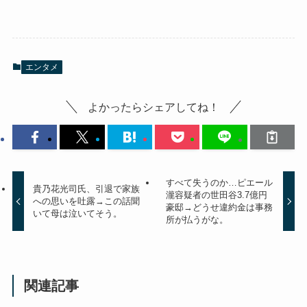
エンタメ
よかったらシェアしてね！
すべて失うのか…ピエール
貴乃花光司氏、引退で家族
瀧容疑者の世田谷3.7億円
への思いを吐露→この話聞
豪邸→どうせ違約金は事務
いて母は泣いてそう。
所が払うがな。
関連記事