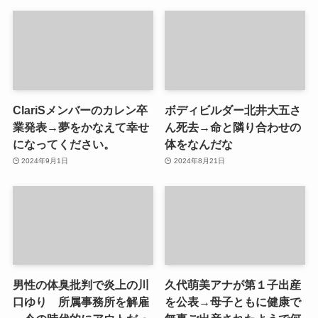
ClariSメンバーのカレン卒
ボディビルダー北井大五さ
業発表→夢をかなえて幸せ
ん死去→命と隣り合わせの
になってください。
体をなんだな
2024年9月1日
2024年8月21日
男性の体臭批判で炎上の川
久代萌美アナが第１子出産
口ゆり 所属事務所を解雇
を公表→母子ともに健康で