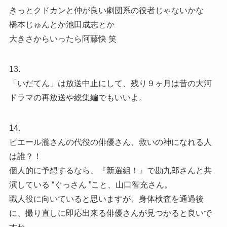
きっとクドカンと仲が良い劇団系の役者じゃないかな
橋本じゅんとか池田成志とか
大きさからいったら阿藤快 笑
13.
「いだてん」は放送中止にして、残り９ヶ月は昔の大河
ドラマの再放送や総集編でもいいよ。
14.
ピエール瀧さんの代役の俳優さん、救いの神になれる人
は誰？！
個人的に予想するなら、『新選組！』で勘九郎さんと共
演している “ぐっさん ”こと、山口智充さん。
職人役に向いていると思いますが、身体検査を通過後
に、撮り直しに即応出来る俳優さんが見つかると良いで