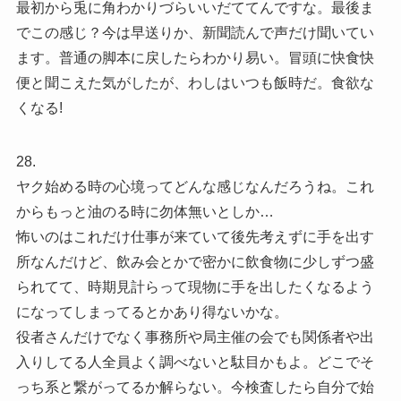
最初から兎に角わかりづらいいだててんですな。最後ま
でこの感じ？今は早送りか、新聞読んで声だけ聞いてい
ます。普通の脚本に戻したらわかり易い。冒頭に快食快
便と聞こえた気がしたが、わしはいつも飯時だ。食欲な
くなる!
28.
ヤク始める時の心境ってどんな感じなんだろうね。これ
からもっと油のる時に勿体無いとしか…
怖いのはこれだけ仕事が来ていて後先考えずに手を出す
所なんだけど、飲み会とかで密かに飲食物に少しずつ盛
られてて、時期見計らって現物に手を出したくなるよう
になってしまってるとかあり得ないかな。
役者さんだけでなく事務所や局主催の会でも関係者や出
入りしてる人全員よく調べないと駄目かもよ。どこでそ
っち系と繋がってるか解らない。今検査したら自分で始