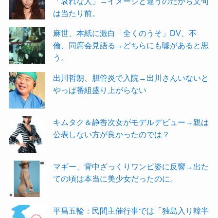
「哀れな人」→イメージと違うのだから文句
は当たり前。
麻世、本紙に激白「全くのうそ」DV、不
倫、同席会見語る→どちらにも嘘があると思
う。
出川哲朗、胆管炎で入院→出川さんいないと
やっぱ番組盛り上がらない
キムタク＆静香次女がモデルデビュー→親は
公表しない方が良かったのでは？
マギー、背中ざっくりワンピ姿に反響→出た
ての頃は本当に美少女だったのに。
平昌五輪：民間主催行事では「独島入り韓半