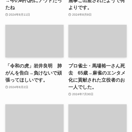
→今の時代的にアウトだっ
無事ご出産されたようで何
たね
よりです。
2024年8月11日
2024年8月9日
「令和の虎」岩井良明 肺
プロ雀士・馬場裕一さん死
がんを告白→負けないで頑
去 65歳→麻雀のエンタメ
張ってほしいです。
化に貢献された立役者のお
一人でした。
2024年8月2日
2024年7月30日