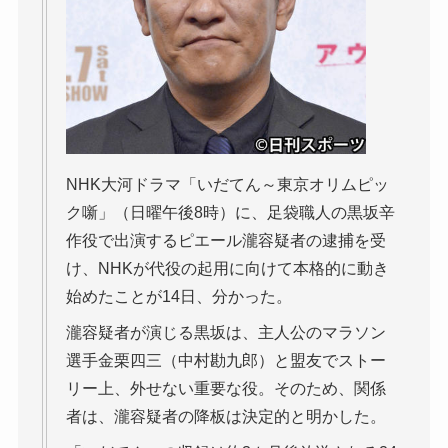
NHK大河ドラマ「いだてん～東京オリムピッ
ク噺」（日曜午後8時）に、足袋職人の黒坂辛
作役で出演するピエール瀧容疑者の逮捕を受
け、NHKが代役の起用に向けて本格的に動き
始めたことが14日、分かった。
瀧容疑者が演じる黒坂は、主人公のマラソン
選手金栗四三（中村勘九郎）と盟友でストー
リー上、外せない重要な役。そのため、関係
者は、瀧容疑者の降板は決定的と明かした。