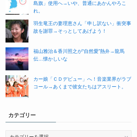
島旗」使用へ→いや、普通にあかんやろこ
れ。
羽生竜王の妻理恵さん「申し訳ない」衝突事
故を謝罪→そっとしてあげよう！
福山雅治＆香川照之が“自然愛”熱弁→龍馬
伝…懐かしいな
カー娘「ＣＤデビュー」へ！音楽業界がラブ
コール→あくまで彼女たちはアスリート。
カテゴリー
カ