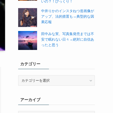
いの？！びっくり！
中井りかのインスタねつ造画像が
アップ、法的措置も→典型的な因
果応報
田中みな実、写真集発売までは不
安で眠れない日々→絶対に自信あ
ったと思う
カテゴリー
カ
テ
ゴ
リ
アーカイブ
ー