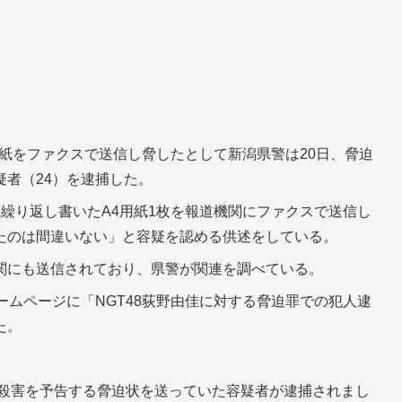
た紙をファクスで送信し脅したとして新潟県警は20日、脅迫
者（24）を逮捕した。
繰り返し書いたA4用紙1枚を報道機関にファクスで送信し
たのは間違いない」と容疑を認める供述をしている。
関にも送信されており、県警が関連を調べている。
ームページに「NGT48荻野由佳に対する脅迫罪での犯人逮
た。
、殺害を予告する脅迫状を送っていた容疑者が逮捕されまし