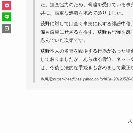
た。捜査協力のため、脅迫を受けている事
共に、厳重な処罰を求めて参りました。
荻野に対しては全く事実に反する誹謗中傷
備も厳重にせざるを得ず、荻野も恐怖を感
忍んでいた次第です。
荻野本人の名誉を毀損する行為があった場
しておりましたが、あらゆる脅迫、ネット
は、今後も法的な手続きも含めまして厳正
引用元:https://headlines.yahoo.co.jp/hl?a=20190520-0
ス