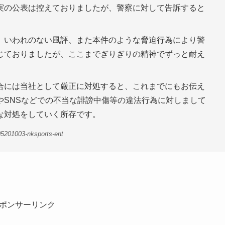
実の公表は控えておりましたが、警察に対して告訴すると
、いわれのない風評、また本件のような脅迫行為により警
じておりましたが、ここまでぎりぎりの精神でずっと耐え
合には当社として厳正に対処すると、これまでにもお伝え
やSNSなどでの不当な誹謗中傷等の違法行為に対しまして
な対処をしていく所存です。
5201003-nksports-ent
ポンサーリンク