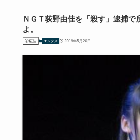
ＮＧＴ荻野由佳を「殺す」逮捕で
よ。
広告
2019年5月20日
エンタメ