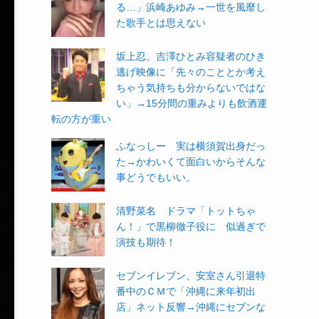
る…」浜崎あゆみ→一世を風靡し
た歌手とは思えない
坂上忍、吉澤ひとみ容疑者のひき
逃げ映像に「先々のこととか考え
ちゃう気持ちも分からないではな
い」→15分間の重みよりも飲酒運
転の方が重い
ふなっしー 実は横須賀出身だっ
た→かわいくて面白いからそんな
事どうでもいい。
清野菜名 ドラマ「トットちゃ
ん！」で黒柳徹子役に 似過ぎで
演技も期待！
セブンイレブン、安室さん引退特
番中のＣＭで「沖縄に来年初出
店」ネット反響→沖縄にセブンな