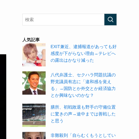
人気記事
EXIT兼近、逮捕報道があっても好
感度が下がらない理由→テレビへ
の露出はかなり減った
八代弁護士、セクハラ問題抗議の
野党議員有志に「違和感を覚え
る」→国防とか外交とか経済協力
とか興味ないのかな？
膳所、初戦敗退も野手の守備位置
に驚きの声→途中までは善戦した
と思う
非難殺到「自らむくもうとしてい