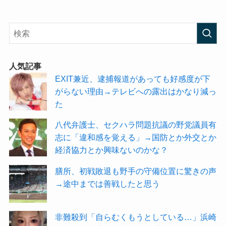
人気記事
EXIT兼近、逮捕報道があっても好感度が下
がらない理由→テレビへの露出はかなり減っ
た
八代弁護士、セクハラ問題抗議の野党議員有
志に「違和感を覚える」→国防とか外交とか
経済協力とか興味ないのかな？
膳所、初戦敗退も野手の守備位置に驚きの声
→途中までは善戦したと思う
非難殺到「自らむくもうとしている…」浜崎