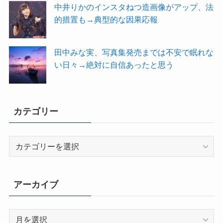
中井りかのインスタねつ造画像がアップ、法
的措置も→典型的な因果応報
田中みな実、写真集発売までは不安で眠れな
い日々→絶対に自信あったと思う
カテゴリー
カ
テ
ゴ
リ
アーカイブ
ー
ア