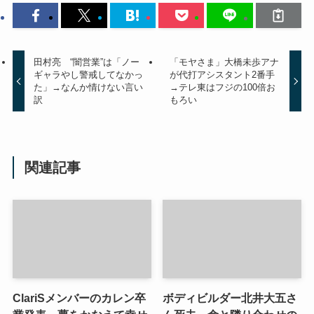
田村亮 “闇営業”は「ノー
「モヤさま」大橋未歩アナ
ギャラやし警戒してなかっ
が代打アシスタント2番手
た」→なんか情けない言い
→テレ東はフジの100倍お
訳
もろい
関連記事
ClariSメンバーのカレン卒
ボディビルダー北井大五さ