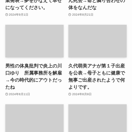
業発表→夢をかなえて幸せ
ん死去→命と隣り合わせの
になってください。
体をなんだな
2024年9月1日
2024年8月21日
男性の体臭批判で炎上の川
久代萌美アナが第１子出産
口ゆり 所属事務所を解雇
を公表→母子ともに健康で
→今の時代的にアウトだっ
無事ご出産されたようで何
たね
よりです。
2024年8月11日
2024年8月9日