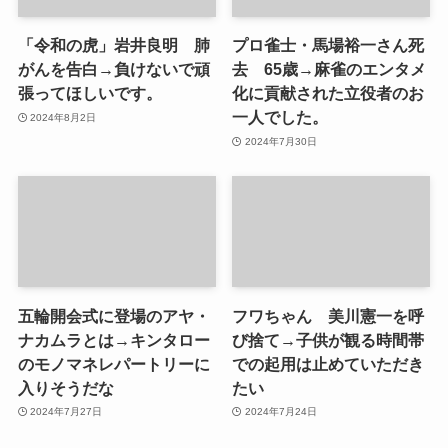
「令和の虎」岩井良明 肺
プロ雀士・馬場裕一さん死
がんを告白→負けないで頑
去 65歳→麻雀のエンタメ
張ってほしいです。
化に貢献された立役者のお
一人でした。
2024年8月2日
2024年7月30日
五輪開会式に登場のアヤ・
フワちゃん 美川憲一を呼
ナカムラとは→キンタロー
び捨て→子供が観る時間帯
のモノマネレパートリーに
での起用は止めていただき
入りそうだな
たい
2024年7月27日
2024年7月24日