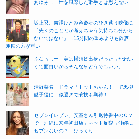
あゆみ→一世を風靡した歌手とは思えない
坂上忍、吉澤ひとみ容疑者のひき逃げ映像に
「先々のこととか考えちゃう気持ちも分から
ないではない」→15分間の重みよりも飲酒
運転の方が重い
ふなっしー 実は横須賀出身だった→かわい
くて面白いからそんな事どうでもいい。
清野菜名 ドラマ「トットちゃん！」で黒柳
徹子役に 似過ぎで演技も期待！
セブンイレブン、安室さん引退特番中のＣＭ
で「沖縄に来年初出店」ネット反響→沖縄に
セブンないの？！びっくり！