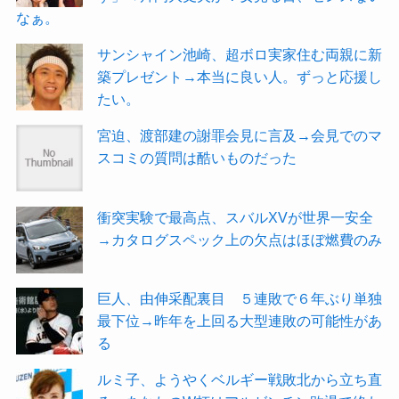
なぁ。
サンシャイン池崎、超ボロ実家住む両親に新
築プレゼント→本当に良い人。ずっと応援し
たい。
宮迫、渡部建の謝罪会見に言及→会見でのマ
スコミの質問は酷いものだった
衝突実験で最高点、スバルXVが世界一安全
→カタログスペック上の欠点はほぼ燃費のみ
巨人、由伸采配裏目 ５連敗で６年ぶり単独
最下位→昨年を上回る大型連敗の可能性があ
る
ルミ子、ようやくベルギー戦敗北から立ち直