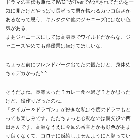
ドラマの宣伝も兼ねてIWGPがTverで配信されてたのを一
気に見たけどやっぱり長瀬って男が惚れるカッコ良さが
あるなって思う、キムタクや他のジャニーズにはない色
気がある、
まあジャニーズにしては高身長でワイルドだからな、ジ
ャニーズやめても俳優業は続けてほしいな。
ちょっと前にフレンドパーク出てたの観たけど、身体め
ちゃデカかった^ ^
そうだよね。長瀬太った？カレー食べ過ぎ？とか思った
けど、役作りだったのね。
「タイガー＆ドラゴン」が好きな私は今度のドラマもと
っても楽しみです。ただちょっと心配なのは親父役の西
田さんです。高齢なうえに今回の番宣とかも顔色があま
り良くなくて。コロナに感染しませんようにと願ってい