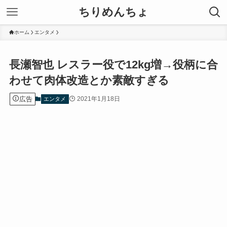
ちりめんちょ
ホーム
エンタメ
長瀬智也 レスラー役で12kg増→役柄に合
わせて肉体改造とか素敵すぎる
広告
2021年1月18日
エンタメ