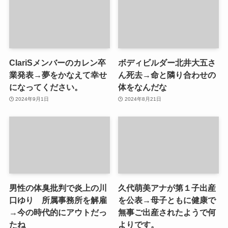
ClariSメンバーのカレン卒
ボディビルダー北井大五さ
業発表→夢をかなえて幸せ
ん死去→命と隣り合わせの
になってください。
体をなんだな
2024年9月1日
2024年8月21日
男性の体臭批判で炎上の川
久代萌美アナが第１子出産
口ゆり 所属事務所を解雇
を公表→母子ともに健康で
→今の時代的にアウトだっ
無事ご出産されたようで何
たね
よりです。