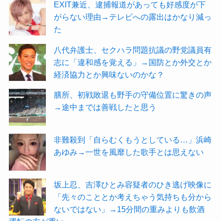
EXIT兼近、逮捕報道があっても好感度が下
がらない理由→テレビへの露出はかなり減っ
た
八代弁護士、セクハラ問題抗議の野党議員有
志に「違和感を覚える」→国防とか外交とか
経済協力とか興味ないのかな？
膳所、初戦敗退も野手の守備位置に驚きの声
→途中までは善戦したと思う
非難殺到「自らむくもうとしている…」浜崎
あゆみ→一世を風靡した歌手とは思えない
坂上忍、吉澤ひとみ容疑者のひき逃げ映像に
「先々のこととか考えちゃう気持ちも分から
ないではない」→15分間の重みよりも飲酒