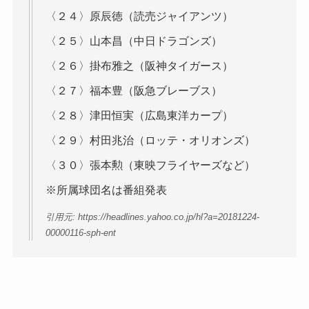
〈２４〉原辰徳（読売ジャイアンツ）
〈２５〉山本昌（中日ドラゴンズ）
〈２６〉掛布雅之（阪神タイガース）
〈２７〉福本豊（阪急ブレーブス）
〈２８〉津田恒実（広島東洋カープ）
〈２９〉村田兆治（ロッテ・オリオンズ）
〈３０〉張本勲（東映フライヤーズなど）
※所属球団名は番組発表
引用元: https://headlines.yahoo.co.jp/hl?a=20181224-
00000116-sph-ent