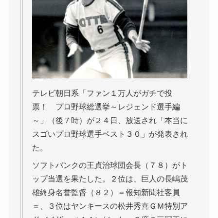
テレビ朝日系「ファン１万人がガチで投
票！ プロ野球総選挙～レジェンド選手編
～」（後７時）が２４日、放送され「本当に
スゴいプロ野球選手ベスト３０」が発表され
た。
ソフトバンクの王貞治球団会長（７８）がト
ップ当選を果たした。２位は、巨人の長嶋茂
雄終身名誉監督（８２）＝報知新聞社客員
＝、３位はヤンキースの松井秀喜ＧＭ特別ア