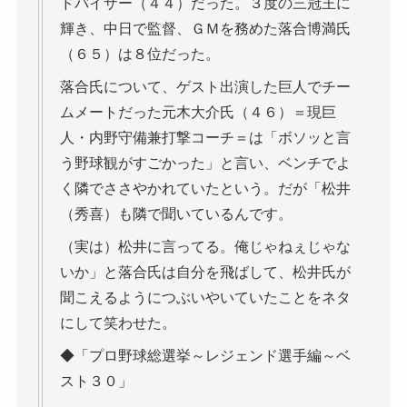
ドバイザー（４４）だった。３度の三冠王に
輝き、中日で監督、ＧＭを務めた落合博満氏
（６５）は８位だった。
落合氏について、ゲスト出演した巨人でチー
ムメートだった元木大介氏（４６）＝現巨
人・内野守備兼打撃コーチ＝は「ボソッと言
う野球観がすごかった」と言い、ベンチでよ
く隣でささやかれていたという。だが「松井
（秀喜）も隣で聞いているんです。
（実は）松井に言ってる。俺じゃねぇじゃな
いか」と落合氏は自分を飛ばして、松井氏が
聞こえるようにつぶいやいていたことをネタ
にして笑わせた。
◆「プロ野球総選挙～レジェンド選手編～ベ
スト３０」