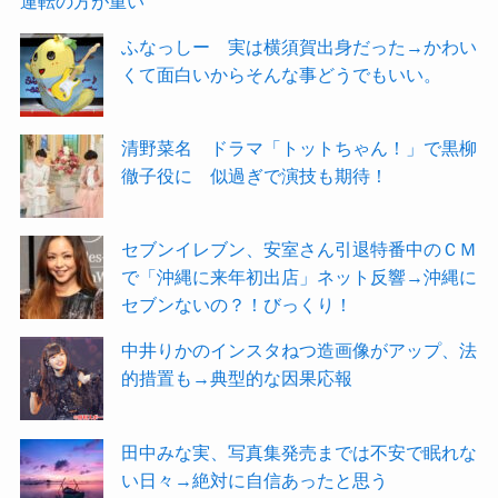
運転の方が重い
ふなっしー 実は横須賀出身だった→かわい
くて面白いからそんな事どうでもいい。
清野菜名 ドラマ「トットちゃん！」で黒柳
徹子役に 似過ぎで演技も期待！
セブンイレブン、安室さん引退特番中のＣＭ
で「沖縄に来年初出店」ネット反響→沖縄に
セブンないの？！びっくり！
中井りかのインスタねつ造画像がアップ、法
的措置も→典型的な因果応報
田中みな実、写真集発売までは不安で眠れな
い日々→絶対に自信あったと思う