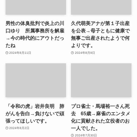
男性の体臭批判で炎上の川
久代萌美アナが第１子出産
口ゆり 所属事務所を解雇
を公表→母子ともに健康で
→今の時代的にアウトだっ
無事ご出産されたようで何
たね
よりです。
2024年8月11日
2024年8月9日
「令和の虎」岩井良明 肺
プロ雀士・馬場裕一さん死
がんを告白→負けないで頑
去 65歳→麻雀のエンタメ
張ってほしいです。
化に貢献された立役者のお
一人でした。
2024年8月2日
2024年7月30日