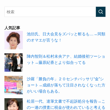
人気記事
池坊氏、日大会見をズバッと斬るも…→同類
のオマエが言うな！
陣内智則＆松村未央アナ、結婚後初ツーショ
ット→藤原紀香とより似合ってる
沙羅「勝負の年」２０センチバッサリ“金”シ
ョート→成績が落ちて注目されなくなった方
がいい場合もある。
松居一代、達筆文書で不起訴処分を報告→こ
の一連の捜査に税金が使われていると考える