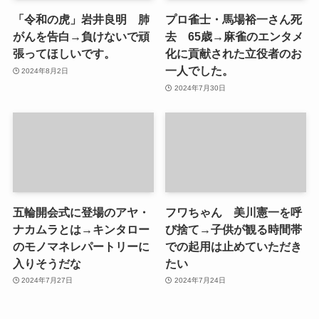
「令和の虎」岩井良明 肺
プロ雀士・馬場裕一さん死
がんを告白→負けないで頑
去 65歳→麻雀のエンタメ
張ってほしいです。
化に貢献された立役者のお
一人でした。
2024年8月2日
2024年7月30日
五輪開会式に登場のアヤ・
フワちゃん 美川憲一を呼
ナカムラとは→キンタロー
び捨て→子供が観る時間帯
のモノマネレパートリーに
での起用は止めていただき
入りそうだな
たい
2024年7月27日
2024年7月24日