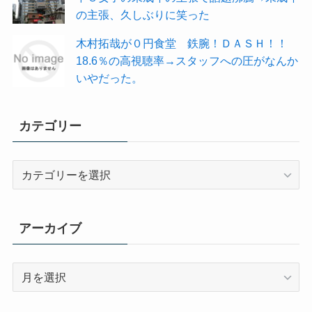
の主張、久しぶりに笑った
木村拓哉が０円食堂 鉄腕！ＤＡＳＨ！！
18.6％の高視聴率→スタッフへの圧がなんか
いやだった。
カテゴリー
カ
テ
ゴ
リ
アーカイブ
ー
ア
ー
カ