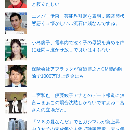
と腹立たしい
エスパー伊東 芸能界引退を表明…股関節状
態悪く→懐かしい…流石に歳なんですね。
小島慶子、電車内で泣く子の母親を責める声
に疑問→泣かせ放しで良いはずもない
保険会社アフラックが宮迫博之とCM契約解
除で1000万以上返金にｗ
二宮和也 伊藤綾子アナとのデート報道に無
言→まぁこの場合沈黙しかないですよね二宮
さんの立場だと。
「Ｖ６の愛なんだ」でヒガシマルが急上昇
中３女子の未成年の主張で話題沸騰→未成年