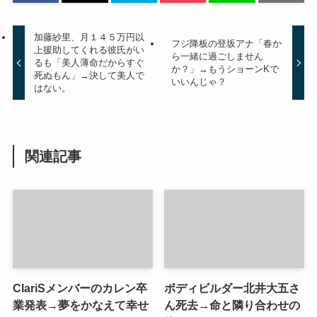
加藤紗里、月１４５万円以
フジ降板の登坂アナ「春か
上援助してくれる彼氏がい
ら一緒に過ごしません
るも「美人薄命だからすぐ
か？」→もうショーンKで
死ぬもん」→決して美人で
いいんじゃ？
はない。
関連記事
ClariSメンバーのカレン卒
ボディビルダー北井大五さ
業発表→夢をかなえて幸せ
ん死去→命と隣り合わせの