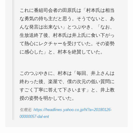
これに番組司会者の田原氏は「村本氏は相当
な勇気の持ち主だと思う。そうでないと、あ
んな発言は出来ない」とつぶやき、「なお、
生放送終了後、村本氏は井上氏に食い下がっ
て熱心にレクチャーを受けていた。その姿勢
に感心した」と、村本を絶賛していた。
このつぶやきに、村本は「毎回、井上さんは
終わった後、楽屋で、僕の次元の低い質問に
すごく丁寧に答えて下さいます」と、井上教
授の姿勢を明かしていた。
引用元:
https://headlines.yahoo.co.jp/hl?a=20180126-
00000057-dal-ent