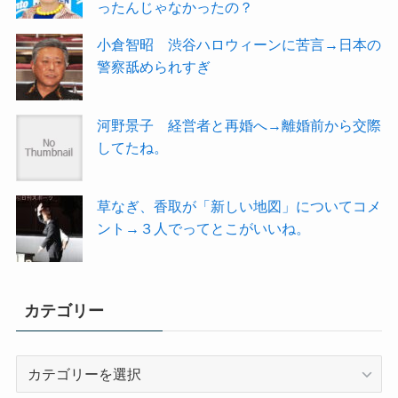
ったんじゃなかったの？
小倉智昭 渋谷ハロウィーンに苦言→日本の
警察舐められすぎ
河野景子 経営者と再婚へ→離婚前から交際
してたね。
草なぎ、香取が「新しい地図」についてコメ
ント→３人でってとこがいいね。
カテゴリー
カ
テ