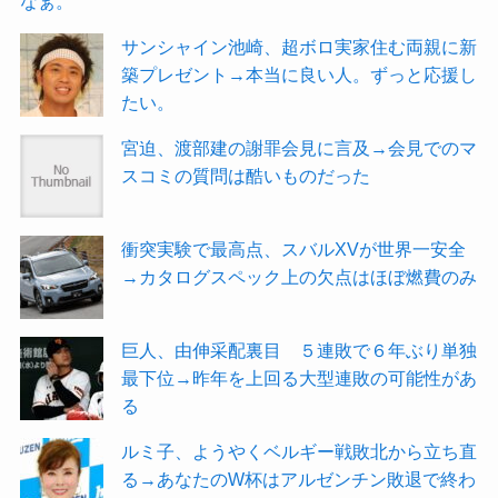
なぁ。
サンシャイン池崎、超ボロ実家住む両親に新
築プレゼント→本当に良い人。ずっと応援し
たい。
宮迫、渡部建の謝罪会見に言及→会見でのマ
スコミの質問は酷いものだった
衝突実験で最高点、スバルXVが世界一安全
→カタログスペック上の欠点はほぼ燃費のみ
巨人、由伸采配裏目 ５連敗で６年ぶり単独
最下位→昨年を上回る大型連敗の可能性があ
る
ルミ子、ようやくベルギー戦敗北から立ち直
る→あなたのW杯はアルゼンチン敗退で終わ