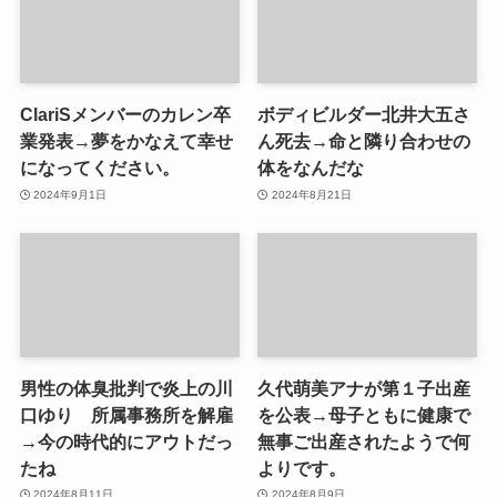
ClariSメンバーのカレン卒
ボディビルダー北井大五さ
業発表→夢をかなえて幸せ
ん死去→命と隣り合わせの
になってください。
体をなんだな
2024年9月1日
2024年8月21日
男性の体臭批判で炎上の川
久代萌美アナが第１子出産
口ゆり 所属事務所を解雇
を公表→母子ともに健康で
→今の時代的にアウトだっ
無事ご出産されたようで何
たね
よりです。
2024年8月11日
2024年8月9日