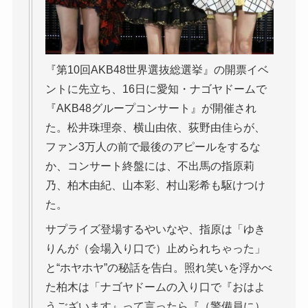
『第10回AKB48世界選抜総選挙』の開票イベ
ントに先立ち、16日に愛知・ナゴヤドームで
『AKB48グループコンサート』が開催され
た。松井珠理奈、横山由依、荻野由佳らが、
ファン3万人の前で最後のアピールをするな
か、コンサート終盤には、不出馬の指原莉
乃、柏木由紀、山本彩、村山彩希も駆けつけ
た。
サプライズ登場するやいなや、指原は「ゆき
りんが（会場入り口で）止められちゃった」
と“ホヤホヤ”の秘話を告白。照れ笑いを浮かべ
た柏木は「ナゴヤドームの入り口で『おはよ
うございます』って言ったら『（警備員に）