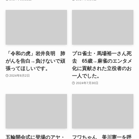
「令和の虎」岩井良明 肺
プロ雀士・馬場裕一さん死
がんを告白→負けないで頑
去 65歳→麻雀のエンタメ
張ってほしいです。
化に貢献された立役者のお
一人でした。
2024年8月2日
2024年7月30日
五輪開会式に登場のアヤ・
フワちゃん 美川憲一を呼