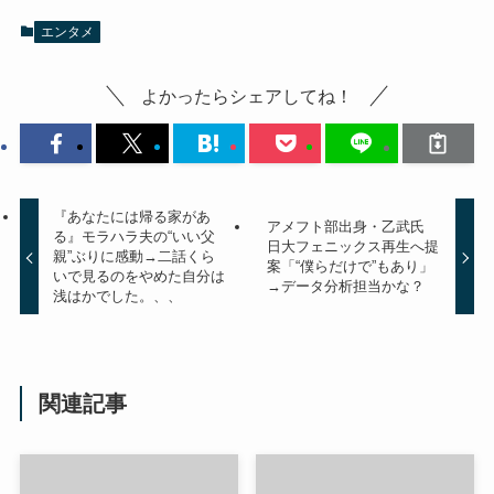
エンタメ
よかったらシェアしてね！
『あなたには帰る家があ
アメフト部出身・乙武氏
る』モラハラ夫の“いい父
日大フェニックス再生へ提
親”ぶりに感動→二話くら
案「“僕らだけで”もあり」
いで見るのをやめた自分は
→データ分析担当かな？
浅はかでした。、、
関連記事