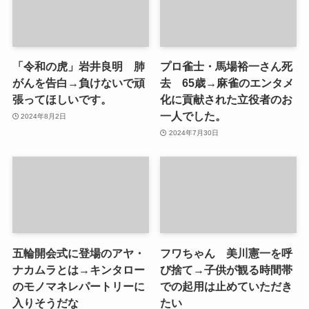
「令和の虎」岩井良明 肺
プロ雀士・馬場裕一さん死
がんを告白→負けないで頑
去 65歳→麻雀のエンタメ
張ってほしいです。
化に貢献された立役者のお
一人でした。
2024年8月2日
2024年7月30日
五輪開会式に登場のアヤ・
フワちゃん 美川憲一を呼
ナカムラとは→キンタロー
び捨て→子供が観る時間帯
のモノマネレパートリーに
での起用は止めていただき
入りそうだな
たい