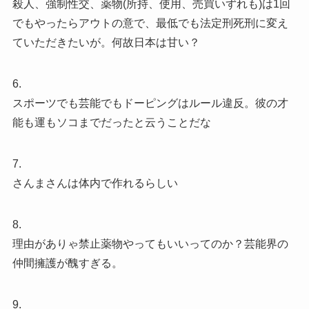
殺人、強制性交、薬物(所持、使用、売買いずれも)は1回
でもやったらアウトの意で、最低でも法定刑死刑に変え
ていただきたいが。何故日本は甘い？
6.
スポーツでも芸能でもドーピングはルール違反。彼の才
能も運もソコまでだったと云うことだな
7.
さんまさんは体内で作れるらしい
8.
理由がありゃ禁止薬物やってもいいってのか？芸能界の
仲間擁護が醜すぎる。
9.