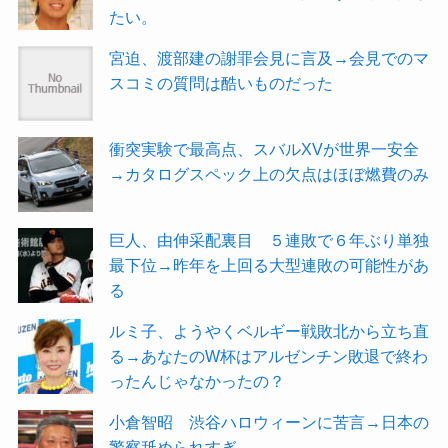
たい。
宮迫、渡部建の謝罪会見に言及→会見でのマ
スコミの質問は酷いものだった
衝突実験で最高点、スバルXVが世界一安全
→カタログスペック上の欠点はほぼ燃費のみ
巨人、由伸采配裏目 ５連敗で６年ぶり単独
最下位→昨年を上回る大型連敗の可能性があ
る
ルミ子、ようやくベルギー戦敗北から立ち直
る→あなたのW杯はアルゼンチン敗退で終わ
ったんじゃなかったの？
小倉智昭 渋谷ハロウィーンに苦言→日本の
警察舐められすぎ