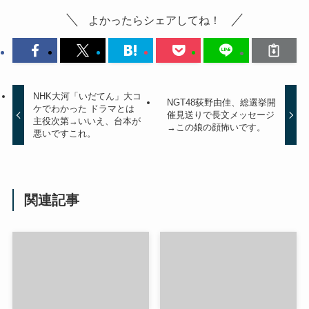
よかったらシェアしてね！
NHK大河「いだてん」大コ
NGT48荻野由佳、総選挙開
ケでわかった ドラマとは
催見送りで長文メッセージ
主役次第→いいえ、台本が
→この娘の顔怖いです。
悪いですこれ。
関連記事