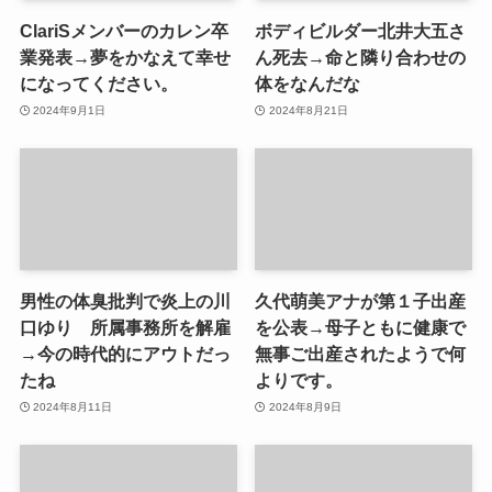
ClariSメンバーのカレン卒
ボディビルダー北井大五さ
業発表→夢をかなえて幸せ
ん死去→命と隣り合わせの
になってください。
体をなんだな
2024年9月1日
2024年8月21日
男性の体臭批判で炎上の川
久代萌美アナが第１子出産
口ゆり 所属事務所を解雇
を公表→母子ともに健康で
→今の時代的にアウトだっ
無事ご出産されたようで何
たね
よりです。
2024年8月11日
2024年8月9日