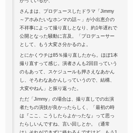
がっているが、
さんまは、プロデュースしたドラマ「Jimmy
～アホみたいなホンマの話～」が小出恵介の
不祥事によって撮り直しとなり、約1年遅れで
公開となった騒動に言及。「プロデューサー
として、もう大変さ分かるのよ。
とにかくウチは85％撮り直したから。ほぼ1本
撮り直すって感じ。演者さんも2回目っていう
のもあって、スケジュールも押さえなあかん
し、そろわなあかんしっていうので、結構、
大変やねん」と振り返った。
ただ「Jimmy」の場合は、撮り直しでの出演
者たちの演技が良かったらしく、「最初の時
は『ここ、こうしたらよかったな』って思っ
たらしいんですね、言い回しとか。（通常
は）それができずに終わるんですけど、もう1