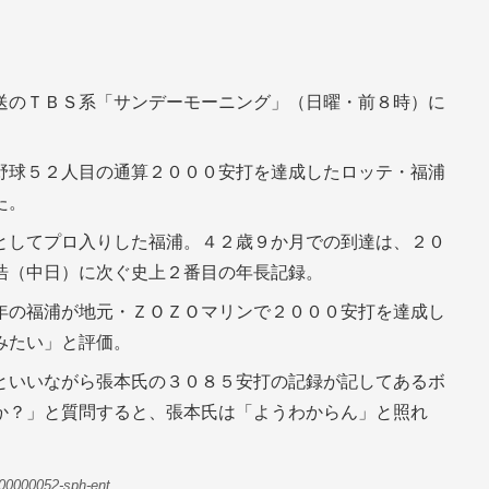
送のＴＢＳ系「サンデーモーニング」（日曜・前８時）に
野球５２人目の通算２０００安打を達成したロッテ・福浦
た。
としてプロ入りした福浦。４２歳９か月での到達は、２０
浩（中日）に次ぐ史上２番目の年長記録。
年の福浦が地元・ＺＯＺＯマリンで２０００安打を達成し
みたい」と評価。
といいながら張本氏の３０８５安打の記録が記してあるボ
か？」と質問すると、張本氏は「ようわからん」と照れ
00000052-sph-ent