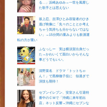
る…」浜崎あゆみ→一世を風靡し
た歌手とは思えない
坂上忍、吉澤ひとみ容疑者のひき
逃げ映像に「先々のこととか考え
ちゃう気持ちも分からないではな
い」→15分間の重みよりも飲酒運
転の方が重い
ふなっしー 実は横須賀出身だっ
た→かわいくて面白いからそんな
事どうでもいい。
清野菜名 ドラマ「トットちゃ
ん！」で黒柳徹子役に 似過ぎで
演技も期待！
セブンイレブン、安室さん引退特
番中のＣＭで「沖縄に来年初出
店」ネット反響→沖縄にセブンな