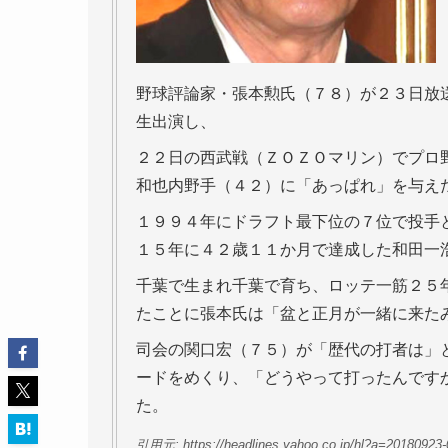
野球評論家・張本勲氏（７８）が２３日放
生出演し、
２２日の西武戦（ＺＯＺＯマリン）でプロ
和也内野手（４２）に「あっぱれ」を与え
１９９４年にドラフト最下位の７位で投手
１５年に４２歳１１か月で達成した和田一
千葉で生まれ千葉で育ち、ロッテ一筋２５
たことに張本氏は「盆と正月が一緒に来た
司会の関口宏（７５）が「歴代の打者は」
ードをめくり、「どうやって打ったんです
た。
引用元: https://headlines.yahoo.co.jp/hl?a=20180923-