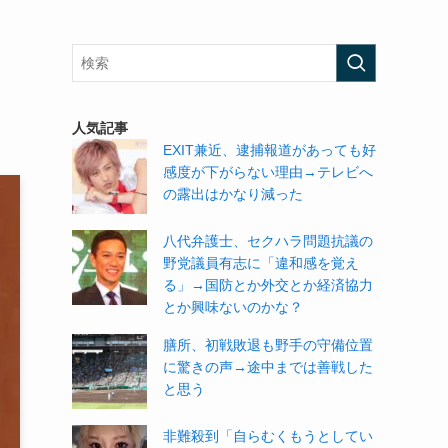
人気記事
EXIT兼近、逮捕報道があっても好
感度が下がらない理由→テレビへ
の露出はかなり減った
八代弁護士、セクハラ問題抗議の
野党議員有志に「違和感を覚え
る」→国防とか外交とか経済協力
とか興味ないのかな？
膳所、初戦敗退も野手の守備位置
に驚きの声→途中までは善戦した
と思う
非難殺到「自らむくもうとしてい