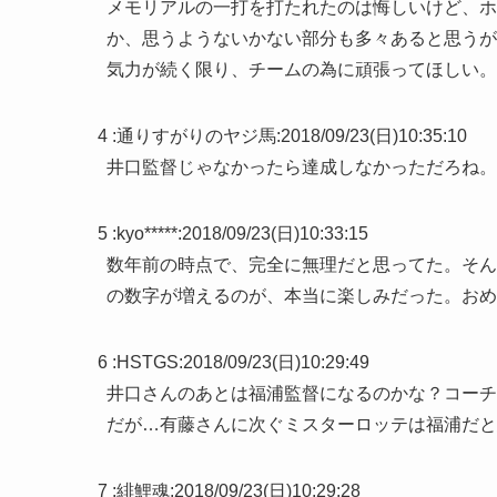
メモリアルの一打を打たれたのは悔しいけど、ホ
か、思うようないかない部分も多々あると思うが
気力が続く限り、チームの為に頑張ってほしい。B
4 :
通りすがりのヤジ馬
:
2018/09/23(日)10:35:10
井口監督じゃなかったら達成しなかっただろね。
5 :
kyo*****
:
2018/09/23(日)10:33:15
数年前の時点で、完全に無理だと思ってた。そん
の数字が増えるのが、本当に楽しみだった。おめ
6 :
HSTGS
:
2018/09/23(日)10:29:49
井口さんのあとは福浦監督になるのかな？コーチ
だが…有藤さんに次ぐミスターロッテは福浦だと
7 :
緋鯉魂
:
2018/09/23(日)10:29:28