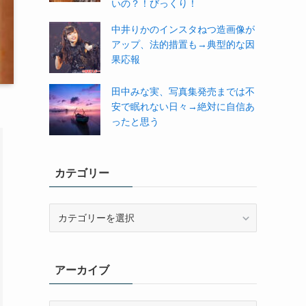
いの？！びっくり！
中井りかのインスタねつ造画像が
アップ、法的措置も→典型的な因
果応報
田中みな実、写真集発売までは不
安で眠れない日々→絶対に自信あ
ったと思う
カテゴリー
カ
テ
ゴ
リ
アーカイブ
ー