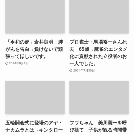
「令和の虎」岩井良明 肺
プロ雀士・馬場裕一さん死
がんを告白→負けないで頑
去 65歳→麻雀のエンタメ
張ってほしいです。
化に貢献された立役者のお
一人でした。
2024年8月2日
2024年7月30日
五輪開会式に登場のアヤ・
フワちゃん 美川憲一を呼
ナカムラとは→キンタロー
び捨て→子供が観る時間帯