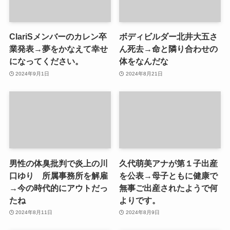
ClariSメンバーのカレン卒
ボディビルダー北井大五さ
業発表→夢をかなえて幸せ
ん死去→命と隣り合わせの
になってください。
体をなんだな
2024年9月1日
2024年8月21日
男性の体臭批判で炎上の川
久代萌美アナが第１子出産
口ゆり 所属事務所を解雇
を公表→母子ともに健康で
→今の時代的にアウトだっ
無事ご出産されたようで何
たね
よりです。
2024年8月11日
2024年8月9日