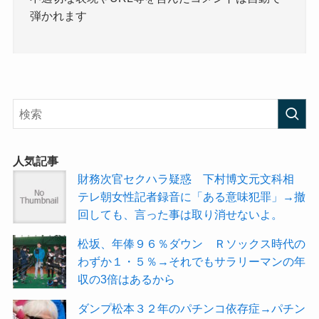
弾かれます
人気記事
財務次官セクハラ疑惑 下村博文元文科相
テレ朝女性記者録音に「ある意味犯罪」→撤
回しても、言った事は取り消せないよ。
松坂、年俸９６％ダウン Ｒソックス時代の
わずか１・５％→それでもサラリーマンの年
収の3倍はあるから
ダンプ松本３２年のパチンコ依存症→パチン