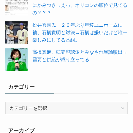
にかみつき→えっ、オリコンの順位で見てる
の？？？
松井秀喜氏 ２６年ぶり星稜ユニホームに
袖、石橋貴明と対決→石橋は嫌いだけど唯一
楽しみにしてる番組。
高橋真麻、転売容認派とみなされ異論噴出→
需要と供給が成り立ってる
カテゴリー
カ
テ
ゴ
リ
アーカイブ