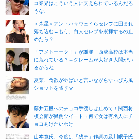
コ業界はこういう人に支えられているんだろ
うな。
＜森星＞アン・ハサウェイらセレブに囲まれ
落ち込む→もう、白人セレブを崇拝するの止
めたら？
「アメトーーク！」が謝罪 西成高校は本当
に荒れている？→クレームが大好き人間がい
るからね
夏菜、食欲がやばいと言いながらすっぴん風
ショットを晒すｗ
藤井五段へのチョコ手渡しは止めて！関西将
棋会館が異例ツイート→何で女は有名人にチ
ョコあげたいわけ
山本寛氏、今度は「残テ」作詞の及川眠子氏