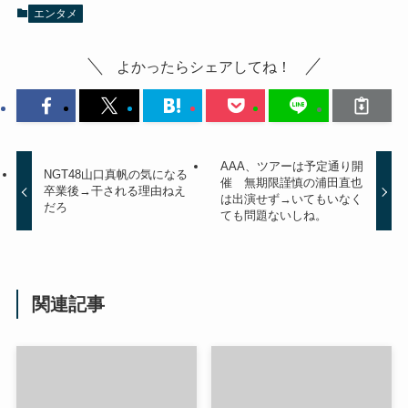
エンタメ
よかったらシェアしてね！
AAA、ツアーは予定通り開
NGT48山口真帆の気になる
催 無期限謹慎の浦田直也
卒業後→干される理由ねえ
は出演せず→いてもいなく
だろ
ても問題ないしね。
関連記事