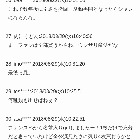
26 :
baa*****
:
2018/08/29(水)10:51:58
これで数年後に引退を撤回、活動再開となったらシャレ
にならんな。
27 :
肉汁うどん
:
2018/08/29(水)10:40:06
まーファンは全部買うからね、ウンザリ商法だな
28 :
imo*****
:
2018/08/29(水)10:31:20
最後っ屁。
29 :
tos*****
:
2018/08/29(水)10:25:51
何種類も出せばねぇ？
30 :
asa*****
:
2018/08/29(水)10:22:51
ファンスペから名前入りgetしましたー！1枚だけで充分
だと思っていたけど全公演見たさに残り4枚買おうかと