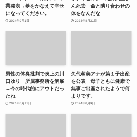
業発表→夢をかなえて幸せ
ん死去→命と隣り合わせの
になってください。
体をなんだな
2024年9月1日
2024年8月21日
男性の体臭批判で炎上の川
久代萌美アナが第１子出産
口ゆり 所属事務所を解雇
を公表→母子ともに健康で
→今の時代的にアウトだっ
無事ご出産されたようで何
たね
よりです。
2024年8月11日
2024年8月9日