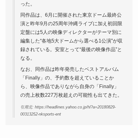
った。
同作品は、6月に開催された東京ドーム最終公
演と昨年9月の25周年沖縄ライブに加え初回限
定盤には5人の映像ディレクターがテーマ別に
編集した“各地5大ドームから選べる1公演”が収
録されている。安室とって“最後の映像作品”と
なる。
なお、同作品は昨年発売したベストアルバム
「Finally」の、予約数を超えていることか
ら、映像作品でありながら自身の「Finally」
の売上枚数227万枚超えの可能性も出てきた。
引用元: https://headlines.yahoo.co.jp/hl?a=20180829-
00313252-nksports-ent