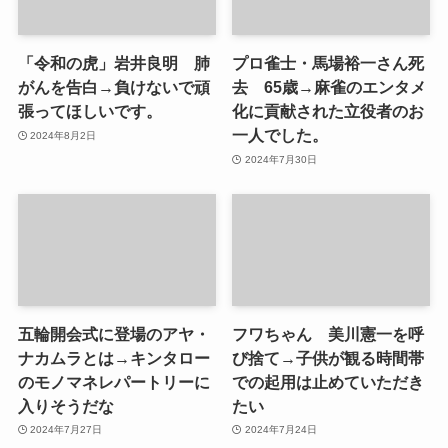
「令和の虎」岩井良明 肺
プロ雀士・馬場裕一さん死
がんを告白→負けないで頑
去 65歳→麻雀のエンタメ
張ってほしいです。
化に貢献された立役者のお
一人でした。
2024年8月2日
2024年7月30日
五輪開会式に登場のアヤ・
フワちゃん 美川憲一を呼
ナカムラとは→キンタロー
び捨て→子供が観る時間帯
のモノマネレパートリーに
での起用は止めていただき
入りそうだな
たい
2024年7月27日
2024年7月24日