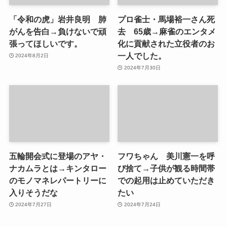
「令和の虎」岩井良明 肺
プロ雀士・馬場裕一さん死
がんを告白→負けないで頑
去 65歳→麻雀のエンタメ
張ってほしいです。
化に貢献された立役者のお
一人でした。
2024年8月2日
2024年7月30日
五輪開会式に登場のアヤ・
フワちゃん 美川憲一を呼
ナカムラとは→キンタロー
び捨て→子供が観る時間帯
のモノマネレパートリーに
での起用は止めていただき
入りそうだな
たい
2024年7月27日
2024年7月24日