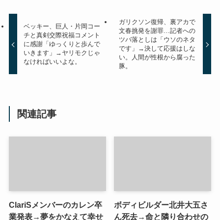
ガリクソン復帰、裏アカで
ベッキー、巨人・片岡コー
文春挑発を謝罪…記者への
チと真剣交際祝福コメント
ツバ落としは「ウソのネタ
に感謝「ゆっくりと歩んで
です」→決して応援はしな
いきます」→ヤリモクじゃ
い。人間が性根から腐った
なければいいよな。
豚。
関連記事
ClariSメンバーのカレン卒
ボディビルダー北井大五さ
業発表→夢をかなえて幸せ
ん死去→命と隣り合わせの