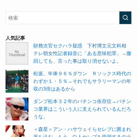
人気記事
財務次官セクハラ疑惑 下村博文元文科相
テレ朝女性記者録音に「ある意味犯罪」→撤
回しても、言った事は取り消せないよ。
松坂、年俸９６％ダウン Ｒソックス時代の
わずか１・５％→それでもサラリーマンの年
収の3倍はあるから
ダンプ松本３２年のパチンコ依存症→パチン
コ業界はこういう人に支えられているんだろ
うな。
＜森星＞アン・ハサウェイらセレブに囲まれ
落ち込む→もう、白人セレブを崇拝するの止