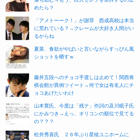
めたら？
「アメトーーク！」が謝罪 西成高校は本当
に荒れている？→クレームが大好き人間がい
るからね
夏菜、食欲がやばいと言いながらすっぴん風
ショットを晒すｗ
藤井五段へのチョコ手渡しは止めて！関西将
棋会館が異例ツイート→何で女は有名人にチ
ョコあげたいわけ
山本寛氏、今度は「残テ」作詞の及川眠子氏
にかみつき→えっ、オリコンの順位で見てる
の？？？
松井秀喜氏 ２６年ぶり星稜ユニホームに