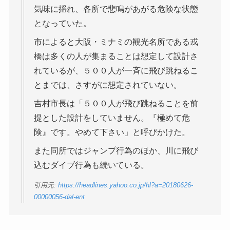
気味に揺れ、各所で悲鳴があがる危険な状態
となっていた。
市によると大阪・ミナミの観光名所である戎
橋は多くの人が集まることは想定して設計さ
れているが、５００人が一斉に飛び跳ねるこ
とまでは、さすがに想定されていない。
吉村市長は「５００人が飛び跳ねることを前
提とした設計をしていません。『極めて危
険』です。やめて下さい」と呼びかけた。
また同所ではジャンプ行為のほか、川に飛び
込むダイブ行為も続いている。
引用元:
https://headlines.yahoo.co.jp/hl?a=20180626-
00000056-dal-ent