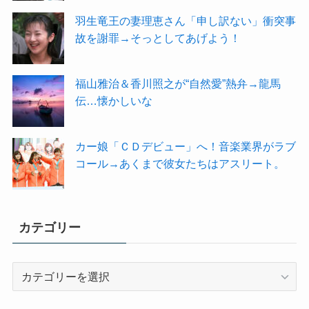
羽生竜王の妻理恵さん「申し訳ない」衝突事
故を謝罪→そっとしてあげよう！
福山雅治＆香川照之が“自然愛”熱弁→龍馬
伝…懐かしいな
カー娘「ＣＤデビュー」へ！音楽業界がラブ
コール→あくまで彼女たちはアスリート。
カテゴリー
カ
テ
ゴ