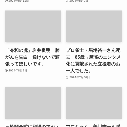
2024年8月11日
2024年8月9日
「令和の虎」岩井良明 肺
プロ雀士・馬場裕一さん死
がんを告白→負けないで頑
去 65歳→麻雀のエンタメ
張ってほしいです。
化に貢献された立役者のお
一人でした。
2024年8月2日
2024年7月30日
五輪開会式に登場のアヤ・
フワちゃん 美川憲一を呼