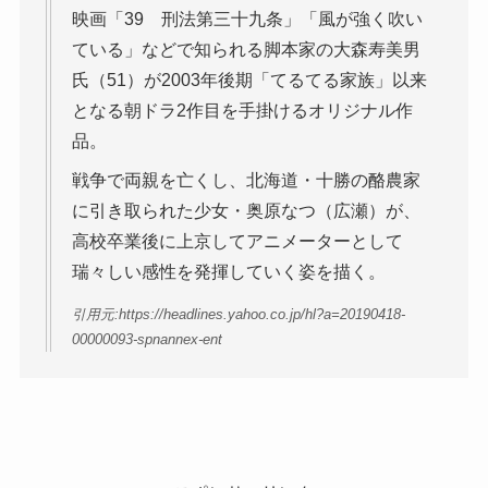
映画「39 刑法第三十九条」「風が強く吹い
ている」などで知られる脚本家の大森寿美男
氏（51）が2003年後期「てるてる家族」以来
となる朝ドラ2作目を手掛けるオリジナル作
品。
戦争で両親を亡くし、北海道・十勝の酪農家
に引き取られた少女・奥原なつ（広瀬）が、
高校卒業後に上京してアニメーターとして
瑞々しい感性を発揮していく姿を描く。
引用元:https://headlines.yahoo.co.jp/hl?a=20190418-
00000093-spnannex-ent