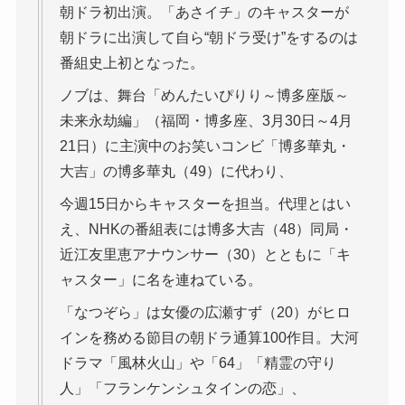
朝ドラ初出演。「あさイチ」のキャスターが
朝ドラに出演して自ら“朝ドラ受け”をするのは
番組史上初となった。
ノブは、舞台「めんたいぴりり～博多座版～
未来永劫編」（福岡・博多座、3月30日～4月
21日）に主演中のお笑いコンビ「博多華丸・
大吉」の博多華丸（49）に代わり、
今週15日からキャスターを担当。代理とはい
え、NHKの番組表には博多大吉（48）同局・
近江友里恵アナウンサー（30）とともに「キ
ャスター」に名を連ねている。
「なつぞら」は女優の広瀬すず（20）がヒロ
インを務める節目の朝ドラ通算100作目。大河
ドラマ「風林火山」や「64」「精霊の守り
人」「フランケンシュタインの恋」、