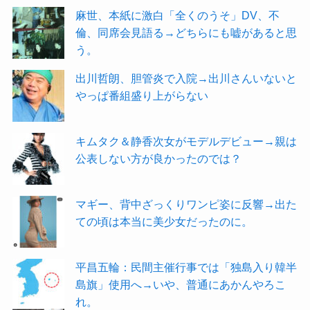
麻世、本紙に激白「全くのうそ」DV、不
倫、同席会見語る→どちらにも嘘があると思
う。
出川哲朗、胆管炎で入院→出川さんいないと
やっぱ番組盛り上がらない
キムタク＆静香次女がモデルデビュー→親は
公表しない方が良かったのでは？
マギー、背中ざっくりワンピ姿に反響→出た
ての頃は本当に美少女だったのに。
平昌五輪：民間主催行事では「独島入り韓半
島旗」使用へ→いや、普通にあかんやろこ
れ。