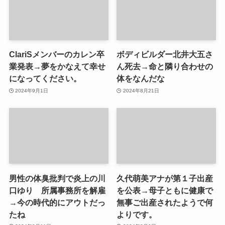
ClariSメンバーのカレン卒
ボディビルダー北井大五さ
業発表→夢をかなえて幸せ
ん死去→命と隣り合わせの
になってください。
体をなんだな
2024年9月1日
2024年8月21日
男性の体臭批判で炎上の川
久代萌美アナが第１子出産
口ゆり 所属事務所を解雇
を公表→母子ともに健康で
→今の時代的にアウトだっ
無事ご出産されたようで何
たね
よりです。