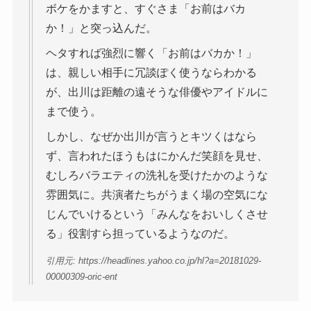
ボケをかますと、すぐさま「お前はバカ
か！」と突っ込んだ。
ヘタすれば強烈に響く「お前はバカか！」
は、親しい相手に冗談ぽく使うならわかる
が、出川は距離の遠そうな俳優やアイドルに
まで使う。
しかし、なぜか出川が言うとキツくはなら
ず、言われたほうもはにかんだ笑顔を見せ、
むしろバラエティの洗礼を受けたかのような
雰囲気に。共演者たちがうまく場の空気にな
じんでいけるという「みんなをおいしくさせ
る」役割すら担っているようなのだ。
引用元: https://headlines.yahoo.co.jp/hl?a=20181029-
00000309-oric-ent