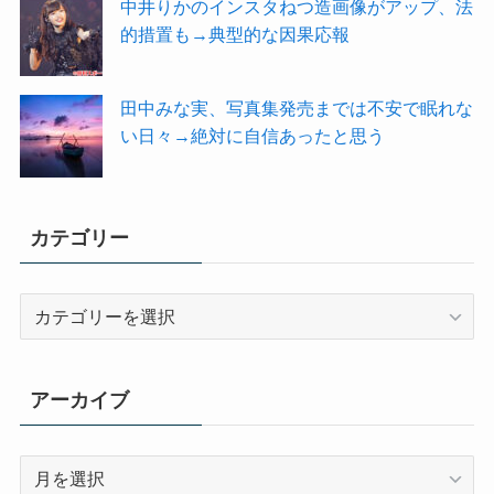
中井りかのインスタねつ造画像がアップ、法
的措置も→典型的な因果応報
田中みな実、写真集発売までは不安で眠れな
い日々→絶対に自信あったと思う
カテゴリー
カ
テ
ゴ
リ
アーカイブ
ー
ア