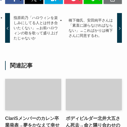
指原莉乃「ハロウィンを楽
橋下徹氏、安田純平さんは
しみにしてる人とは付き合
「素直に謝らなければなら
いたくない」→お前ハロウ
ない」→こればかりは橋下
ィンの歌を歌って盛り上げ
さんに同意するわ。
たじゃないか
関連記事
ClariSメンバーのカレン卒
ボディビルダー北井大五さ
業発表→夢をかなえて幸せ
ん死去→命と隣り合わせの