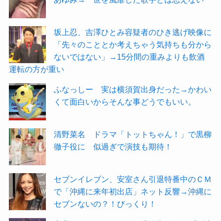
坂上忍、吉澤ひとみ容疑者のひき逃げ映像に
「先々のこととか考えちゃう気持ちも分から
ないではない」→15分間の重みよりも飲酒
運転の方が重い
ふなっしー 実は横須賀出身だった→かわい
くて面白いからそんな事どうでもいい。
清野菜名 ドラマ「トットちゃん！」で黒柳
徹子役に 似過ぎで演技も期待！
セブンイレブン、安室さん引退特番中のＣＭ
で「沖縄に来年初出店」ネット反響→沖縄に
セブンないの？！びっくり！