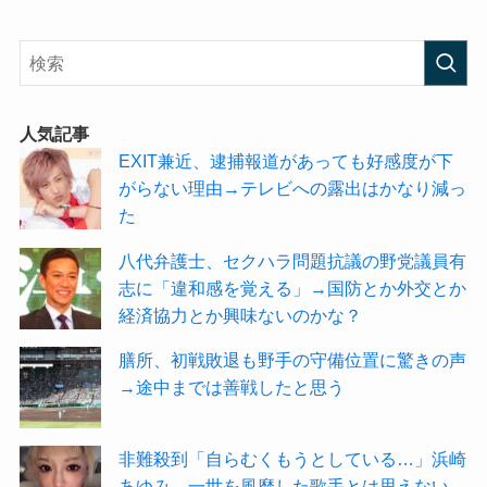
人気記事
EXIT兼近、逮捕報道があっても好感度が下
がらない理由→テレビへの露出はかなり減っ
た
八代弁護士、セクハラ問題抗議の野党議員有
志に「違和感を覚える」→国防とか外交とか
経済協力とか興味ないのかな？
膳所、初戦敗退も野手の守備位置に驚きの声
→途中までは善戦したと思う
非難殺到「自らむくもうとしている…」浜崎
あゆみ→一世を風靡した歌手とは思えない