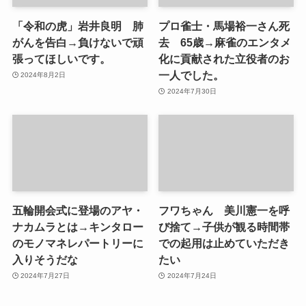
「令和の虎」岩井良明 肺
プロ雀士・馬場裕一さん死
がんを告白→負けないで頑
去 65歳→麻雀のエンタメ
張ってほしいです。
化に貢献された立役者のお
一人でした。
2024年8月2日
2024年7月30日
五輪開会式に登場のアヤ・
フワちゃん 美川憲一を呼
ナカムラとは→キンタロー
び捨て→子供が観る時間帯
のモノマネレパートリーに
での起用は止めていただき
入りそうだな
たい
2024年7月27日
2024年7月24日