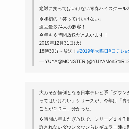
絶対に笑ってはいけない青春ハイスクール2
令和初の「笑ってはいけない」
過去最多74人の刺客！
今年も６時間放送だと思います！
2019年12月31日(火)
18時30分～放送！
#2019年大晦日
#日テレ
— YUYA@MONSTER (@YUYAMonSteR12
大みそか恒例となる日本テレビ系「ダウン
ってはいけない」シリーズが、今年は「青
ことが２０日、分かった。
６時間の年またぎ放送で、シリーズ１４作
許されないダウンタウンらレギュラー陣に