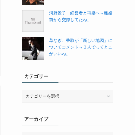
河野景子 経営者と再婚へ→離婚
前から交際してたね。
草なぎ、香取が「新しい地図」に
ついてコメント→３人でってとこ
がいいね。
カテゴリー
カ
テ
ゴ
リ
アーカイブ
ー