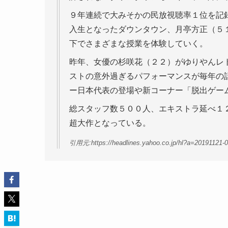
９年連続で大みそかの民放視聴率１位を記
入生となったダウンタウン、月亭方正（５
下でさまざまな授業を体験していく。
昨年、女優の杉咲花（２２）がゆりやんレ
ストの意外過ぎるパフォーマンスが毎年の
ー日本代表の登場や新コーナー「脱出ゲー
総スタッフ数５００人、エキストラ延べ１
超大作となっている。
引用元:https://headlines.yahoo.co.jp/hl?a=20191121-0