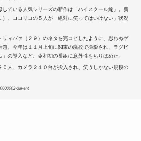
録している人気シリーズの新作は「ハイスクール編」。新
１）、ココリコの５人が「絶対に笑ってはいけない」状況
トリィバァ（２９）のネタを完コピしたように、思わぬゲ
話題。今年は１１月上旬に関東の廃校で撮影され、ラグビ
ム」の導入など、令和初の番組に意外性をちりばめた。
２５人、カメラ２１０台が投入され、笑うしかない規模の
0000002-dal-ent