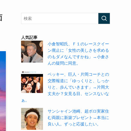
面
人気記事
小倉智昭氏、Ｆ１のレースクイー
ン廃止に「女性の美しさを求める
のもダメなんですかね」→小倉さ
んの疑問に同意。
ベッキー、巨人・片岡コーチとの
交際報道に「ゆっくりと、しっか
りと、歩んでいきます」→片岡大
丈夫か？女見る目、センスないな
ぁ。
サンシャイン池崎、超ボロ実家住
む両親に新築プレゼント→本当に
良い人。ずっと応援したい。