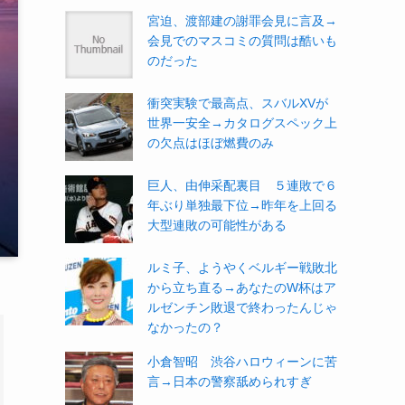
宮迫、渡部建の謝罪会見に言及→
会見でのマスコミの質問は酷いも
のだった
衝突実験で最高点、スバルXVが
世界一安全→カタログスペック上
の欠点はほぼ燃費のみ
巨人、由伸采配裏目 ５連敗で６
年ぶり単独最下位→昨年を上回る
大型連敗の可能性がある
ルミ子、ようやくベルギー戦敗北
から立ち直る→あなたのW杯はア
ルゼンチン敗退で終わったんじゃ
なかったの？
小倉智昭 渋谷ハロウィーンに苦
言→日本の警察舐められすぎ