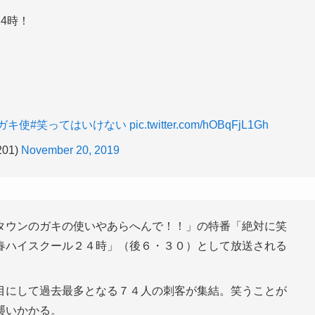
4時！
#ガキ使
#笑ってはいけない
pic.twitter.com/hOBqFjL1Gh
01)
November 20, 2019
タウンのガキの使いやあらへんで！！」の特番「絶対に笑
春ハイスクール２４時」（後６・３０）として放送される
目にして過去最多となる７４人の刺客が集結。笑うことが
襲いかかる。