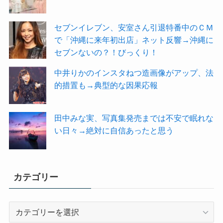
セブンイレブン、安室さん引退特番中のＣＭ
で「沖縄に来年初出店」ネット反響→沖縄に
セブンないの？！びっくり！
中井りかのインスタねつ造画像がアップ、法
的措置も→典型的な因果応報
田中みな実、写真集発売までは不安で眠れな
い日々→絶対に自信あったと思う
カテゴリー
カ
テ