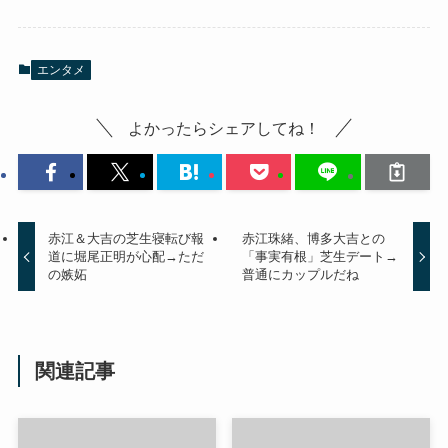
エンタメ
よかったらシェアしてね！
赤江＆大吉の芝生寝転び報
赤江珠緒、博多大吉との
道に堀尾正明が心配→ただ
「事実有根」芝生デート→
の嫉妬
普通にカップルだね
関連記事