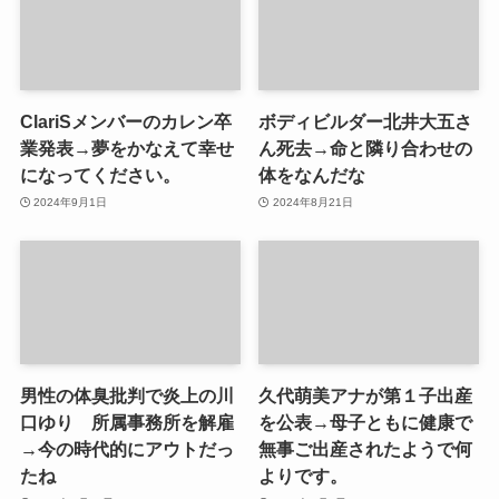
ClariSメンバーのカレン卒
ボディビルダー北井大五さ
業発表→夢をかなえて幸せ
ん死去→命と隣り合わせの
になってください。
体をなんだな
2024年9月1日
2024年8月21日
男性の体臭批判で炎上の川
久代萌美アナが第１子出産
口ゆり 所属事務所を解雇
を公表→母子ともに健康で
→今の時代的にアウトだっ
無事ご出産されたようで何
たね
よりです。