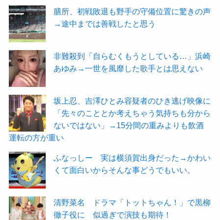
膳所、初戦敗退も野手の守備位置に驚きの声
→途中までは善戦したと思う
非難殺到「自らむくもうとしている…」浜崎
あゆみ→一世を風靡した歌手とは思えない
坂上忍、吉澤ひとみ容疑者のひき逃げ映像に
「先々のこととか考えちゃう気持ちも分から
ないではない」→15分間の重みよりも飲酒
運転の方が重い
ふなっしー 実は横須賀出身だった→かわい
くて面白いからそんな事どうでもいい。
清野菜名 ドラマ「トットちゃん！」で黒柳
徹子役に 似過ぎで演技も期待！