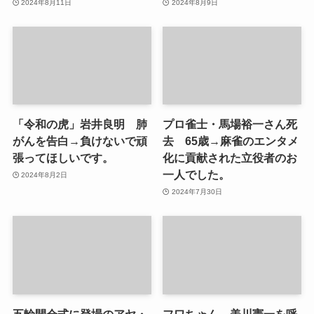
2024年8月11日
2024年8月9日
「令和の虎」岩井良明 肺
プロ雀士・馬場裕一さん死
がんを告白→負けないで頑
去 65歳→麻雀のエンタメ
張ってほしいです。
化に貢献された立役者のお
一人でした。
2024年8月2日
2024年7月30日
五輪開会式に登場のアヤ・
フワちゃん 美川憲一を呼