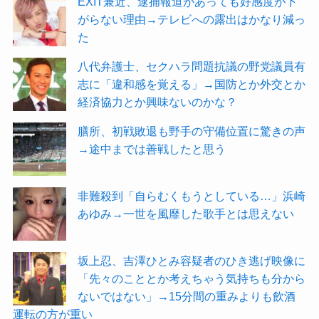
EXIT兼近、逮捕報道があっても好感度が下
がらない理由→テレビへの露出はかなり減っ
た
八代弁護士、セクハラ問題抗議の野党議員有
志に「違和感を覚える」→国防とか外交とか
経済協力とか興味ないのかな？
膳所、初戦敗退も野手の守備位置に驚きの声
→途中までは善戦したと思う
非難殺到「自らむくもうとしている…」浜崎
あゆみ→一世を風靡した歌手とは思えない
坂上忍、吉澤ひとみ容疑者のひき逃げ映像に
「先々のこととか考えちゃう気持ちも分から
ないではない」→15分間の重みよりも飲酒
運転の方が重い