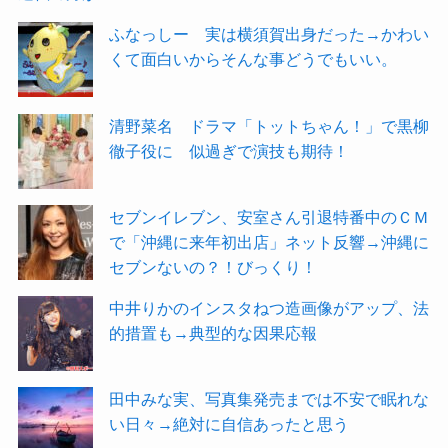
ふなっしー 実は横須賀出身だった→かわい
くて面白いからそんな事どうでもいい。
清野菜名 ドラマ「トットちゃん！」で黒柳
徹子役に 似過ぎで演技も期待！
セブンイレブン、安室さん引退特番中のＣＭ
で「沖縄に来年初出店」ネット反響→沖縄に
セブンないの？！びっくり！
中井りかのインスタねつ造画像がアップ、法
的措置も→典型的な因果応報
田中みな実、写真集発売までは不安で眠れな
い日々→絶対に自信あったと思う