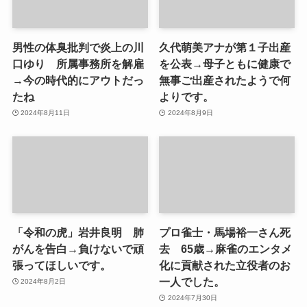
男性の体臭批判で炎上の川
久代萌美アナが第１子出産
口ゆり 所属事務所を解雇
を公表→母子ともに健康で
→今の時代的にアウトだっ
無事ご出産されたようで何
たね
よりです。
2024年8月11日
2024年8月9日
「令和の虎」岩井良明 肺
プロ雀士・馬場裕一さん死
がんを告白→負けないで頑
去 65歳→麻雀のエンタメ
張ってほしいです。
化に貢献された立役者のお
一人でした。
2024年8月2日
2024年7月30日