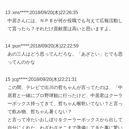
13 :
xns*****
:
2018/09/20(木)22:26:35
中居さんには、ＮＰＢが何か役職でも与えて広報活動し
て貰ったら？それだけ貢献度は高いと思いますよ。
14 :
pun*****
:
2018/09/20(木)22:22:59
あの三人はどう思ってんだろな。「あざとい」とでも思
ってんのかな
15 :
jcg*****
:
2018/09/20(木)22:21:31
この間、テレビで出川の哲ちゃんが言ってたのは、「中
居君と一緒にプロ野球観に行ったけど、中居君はクーラ
ーボックス持ってきて、哲ちゃん喉乾いてない？と言っ
て飲み物、哲ちゃん暑くない？
と言って冷たいおしぼりをクーラーボックスから出して
自分にくれた。わざわざそこまで準備してきた事に驚い