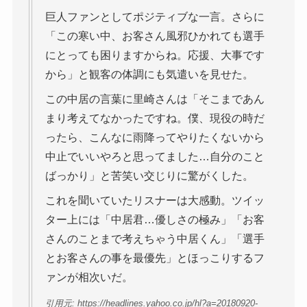
巨人ファンとしてポジティブな一言。さらに
「この寒い中、お客さん風邪ひかれても選手
にとっても困りますからね。応援、大事です
から」と観客の体調にも気遣いを見せた。
この中居の言葉に里崎さんは「そこまであん
まり考えてなかったですね。僕、現役の時だ
ったら、こんなに雨降ってやりたくないから
中止でいいやろと思ってました…自分のこと
ばっかり」と苦笑い交じりに驚がくした。
これを聞いていたリスナーは大感動。ツイッ
ター上には「中居君…優しさの極み」「お客
さんのことまで考えちゃう中居くん」「選手
とお客さんの事を最優先」とほっこりするフ
ァンが相次いだ。
引用元: https://headlines.yahoo.co.jp/hl?a=20180920-