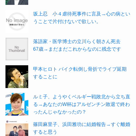
坂上忍 小４虐待死事件に言及→心の病とい
うことで片付けないで欲しい。
落語家・医学博士の立川らく朝さん死去
67歳→まだまだこれからなのに残念です
甲本ヒロト バイク転倒し骨折でライブ延期
することに
ルミ子、ようやくベルギー戦敗北から立ち直
る→あなたのW杯はアルゼンチン敗退で終わ
ったんじゃなかったの？
篠田麻里子、浜田雅功に結婚報告→すぐ離婚
すると思う