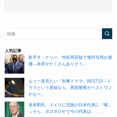
人気記事
歌手Ｒ・ケリー、性犯罪容疑で連邦当局が逮
捕→余罪がたくさんありそう…
もう一度見たい「刑事ドラマ」BEST10→ド
ラマという意味なら、西部警察がベストワン
かなー。
張本勲氏、スイスに完敗の日本代表に「喝」
→そら、ボロボロやで今の代表は、、、