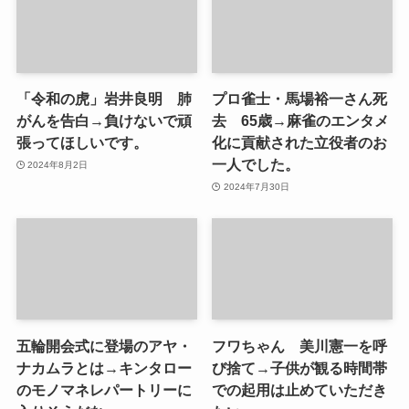
「令和の虎」岩井良明 肺
プロ雀士・馬場裕一さん死
がんを告白→負けないで頑
去 65歳→麻雀のエンタメ
張ってほしいです。
化に貢献された立役者のお
一人でした。
2024年8月2日
2024年7月30日
五輪開会式に登場のアヤ・
フワちゃん 美川憲一を呼
ナカムラとは→キンタロー
び捨て→子供が観る時間帯
のモノマネレパートリーに
での起用は止めていただき