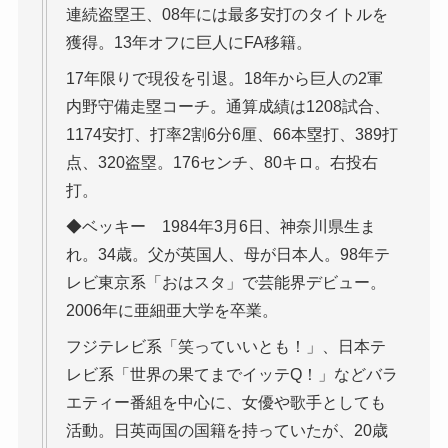
連続盗塁王、08年には最多安打のタイトルを
獲得。13年オフに巨人にFA移籍。
17年限りで現役を引退。18年から巨人の2軍
内野守備走塁コーチ。通算成績は1208試合、
1174安打、打率2割6分6厘、66本塁打、389打
点、320盗塁。176センチ、80キロ。右投右
打。
◆ベッキー 1984年3月6日、神奈川県生ま
れ。34歳。父が英国人、母が日本人。98年テ
レビ東京系「おはスタ」で芸能界デビュー。
2006年に亜細亜大学を卒業。
フジテレビ系「笑っていいとも！」、日本テ
レビ系「世界の果てまでイッテQ！」などバラ
エティー番組を中心に、女優や歌手としても
活動。日英両国の国籍を持っていたが、20歳