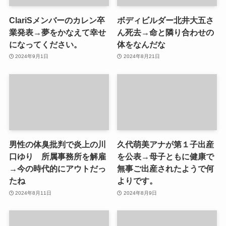
ClariSメンバーのカレン卒
ボディビルダー北井大五さ
業発表→夢をかなえて幸せ
ん死去→命と隣り合わせの
になってください。
体をなんだな
2024年9月1日
2024年8月21日
男性の体臭批判で炎上の川
久代萌美アナが第１子出産
口ゆり 所属事務所を解雇
を公表→母子ともに健康で
→今の時代的にアウトだっ
無事ご出産されたようで何
たね
よりです。
2024年8月11日
2024年8月9日