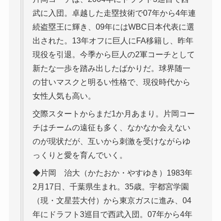
武に入団。卓越した走塁技術で07年から4年連
続盗塁王に輝き、09年にはWBC日本代表に選
出された。13年オフに巨人にFA移籍し、昨年
現役を引退。今季から巨人の2軍コーチとして
新たな一歩を踏み出したばかりだ。球界随一
の甘いマスクと明るい性格で、現役時代から
女性人気も高い。
交際スタートからまだ1か月あまり。片岡コー
チはチームの遠征も多く、なかなか会えない
のが現状だが、互いから刺激を受けながらゆ
っくりと愛を育んでいく。
◆片岡 治大（かたおか・やすゆき）1983年
2月17日、千葉県生まれ。35歳。宇都宮学園
（現・文星芸大付）から東京ガスに進み、04
年にドラフト3巡目で西武入団。07年から4年