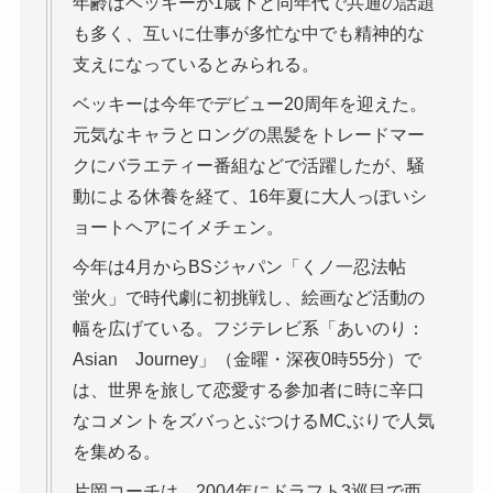
年齢はベッキーが1歳下と同年代で共通の話題
も多く、互いに仕事が多忙な中でも精神的な
支えになっているとみられる。
ベッキーは今年でデビュー20周年を迎えた。
元気なキャラとロングの黒髪をトレードマー
クにバラエティー番組などで活躍したが、騒
動による休養を経て、16年夏に大人っぽいシ
ョートヘアにイメチェン。
今年は4月からBSジャパン「くノ一忍法帖
蛍火」で時代劇に初挑戦し、絵画など活動の
幅を広げている。フジテレビ系「あいのり：
Asian Journey」（金曜・深夜0時55分）で
は、世界を旅して恋愛する参加者に時に辛口
なコメントをズバっとぶつけるMCぶりで人気
を集める。
片岡コーチは、2004年にドラフト3巡目で西