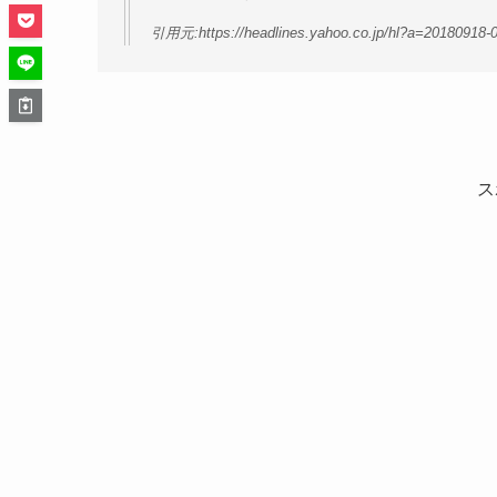
引用元:https://headlines.yahoo.co.jp/hl?a=20180918-0
ス