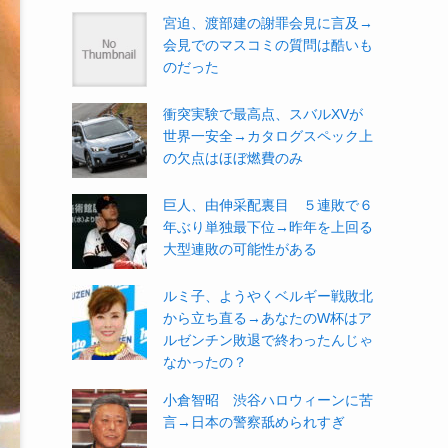
宮迫、渡部建の謝罪会見に言及→
会見でのマスコミの質問は酷いも
のだった
衝突実験で最高点、スバルXVが
世界一安全→カタログスペック上
の欠点はほぼ燃費のみ
巨人、由伸采配裏目 ５連敗で６
年ぶり単独最下位→昨年を上回る
大型連敗の可能性がある
ルミ子、ようやくベルギー戦敗北
から立ち直る→あなたのW杯はア
ルゼンチン敗退で終わったんじゃ
なかったの？
小倉智昭 渋谷ハロウィーンに苦
言→日本の警察舐められすぎ