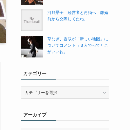
河野景子 経営者と再婚へ→離婚
前から交際してたね。
草なぎ、香取が「新しい地図」に
ついてコメント→３人でってとこ
がいいね。
カテゴリー
カ
テ
ゴ
リ
アーカイブ
ー