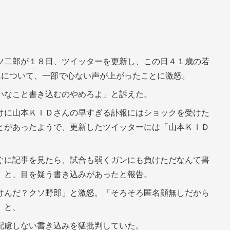
ツ二郎が１８日、ツイッターを更新し、この日４１歳の若
んについて、一部で心ない声が上がったことに激怒。
いなこと書き込むのやめろよ」と訴えた。
けに山本ＫＩＤさんの早すぎる訃報にはショックを受けた
とがあったようで、更新したツイッターには「山本ＫＩＤ
ぐに記事を見たら、試合も弱くガンにも負けただなんて書
」と、目を疑う書き込みがあったと報告。
けんだ？クソ野郎」と激怒。「そろそろ匿名顔無しだから
」と、
配慮しない書き込みを猛批判していた。