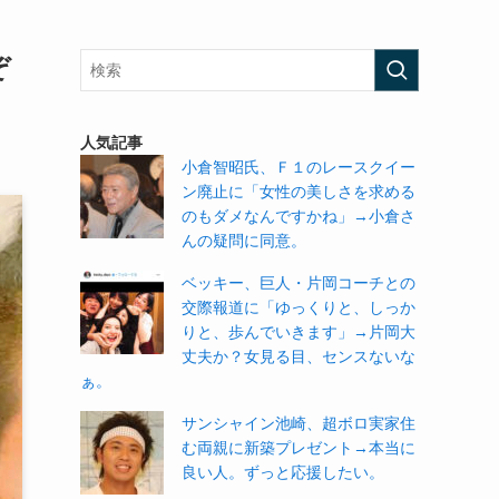
ぞ
人気記事
小倉智昭氏、Ｆ１のレースクイー
ン廃止に「女性の美しさを求める
のもダメなんですかね」→小倉さ
んの疑問に同意。
ベッキー、巨人・片岡コーチとの
交際報道に「ゆっくりと、しっか
りと、歩んでいきます」→片岡大
丈夫か？女見る目、センスないな
ぁ。
サンシャイン池崎、超ボロ実家住
む両親に新築プレゼント→本当に
良い人。ずっと応援したい。