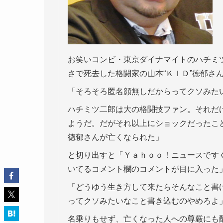
お笑いコンビ・東京ダイナマイトのハチミ
さで死去した格闘家の山本“ＫＩＤ”徳郁さ
「そろそろ匿名顔無しだからってクソみた
ハチミツ二郎は大の格闘技ファン。それだ
ようだ。だがそれ以上にショックだったこ
徳郁さんが亡くなられた」
と切り出すと「Ｙａｈｏｏ！ニュースです
いてるコメント欄のコメントが目に入った
「どうゆう生き方して来たらそんなこと書
ってクソみたいなこと書き込むのやめろよ
名乗りもせず、亡くなった人への尊厳にも