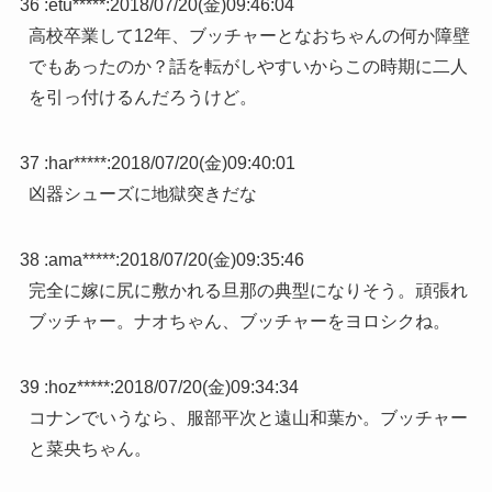
36 :
etu*****
:
2018/07/20(金)09:46:04
高校卒業して12年、ブッチャーとなおちゃんの何か障壁
でもあったのか？話を転がしやすいからこの時期に二人
を引っ付けるんだろうけど。
37 :
har*****
:
2018/07/20(金)09:40:01
凶器シューズに地獄突きだな
38 :
ama*****
:
2018/07/20(金)09:35:46
完全に嫁に尻に敷かれる旦那の典型になりそう。頑張れ
ブッチャー。ナオちゃん、ブッチャーをヨロシクね。
39 :
hoz*****
:
2018/07/20(金)09:34:34
コナンでいうなら、服部平次と遠山和葉か。ブッチャー
と菜央ちゃん。