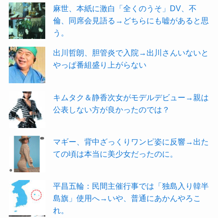
麻世、本紙に激白「全くのうそ」DV、不
倫、同席会見語る→どちらにも嘘があると思
う。
出川哲朗、胆管炎で入院→出川さんいないと
やっぱ番組盛り上がらない
キムタク＆静香次女がモデルデビュー→親は
公表しない方が良かったのでは？
マギー、背中ざっくりワンピ姿に反響→出た
ての頃は本当に美少女だったのに。
平昌五輪：民間主催行事では「独島入り韓半
島旗」使用へ→いや、普通にあかんやろこ
れ。