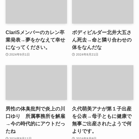
ClariSメンバーのカレン卒
ボディビルダー北井大五さ
業発表→夢をかなえて幸せ
ん死去→命と隣り合わせの
になってください。
体をなんだな
2024年9月1日
2024年8月21日
男性の体臭批判で炎上の川
久代萌美アナが第１子出産
口ゆり 所属事務所を解雇
を公表→母子ともに健康で
→今の時代的にアウトだっ
無事ご出産されたようで何
たね
よりです。
2024年8月11日
2024年8月9日