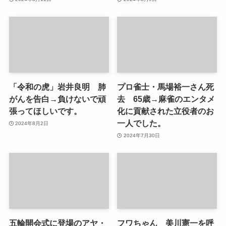
「令和の虎」岩井良明 肺
プロ雀士・馬場裕一さん死
がんを告白→負けないで頑
去 65歳→麻雀のエンタメ
張ってほしいです。
化に貢献された立役者のお
一人でした。
2024年8月2日
2024年7月30日
五輪開会式に登場のアヤ・
フワちゃん 美川憲一を呼