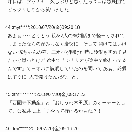
昨日は、ブッチャー久しぶりと思ったら今日は急展開で
ビックリしながら笑いました。
44 :
myt*****
:
2018/07/20(金)09:20:18
あぁぁ‥‥とうとう 親友2人の結婚話まで軽ーくされて
しまったなんの深みもなく唐突に。そして 開けてはいけ
ない 涼ちゃんの箱、三オバが開けた時に鈴愛も初めて見
たかと思ったけど 途中で「シナリオが途中で終わってる
んです」て三オバに説明していたのを聞いて あぁ、鈴愛
はすぐに1人で開けたんだな、と。
45 :
Itm*********
:
2018/07/20(金)09:17:22
「西園寺不動産」と「おしゃれ木田原」のオーナーとし
て、公私共に上手くやって行けるかもね？！
46 :
lov*****
:
2018/07/20(金)09:16:26