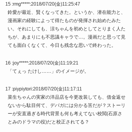
15 :
rmg*****
:
2018/07/20(金)11:25:47
鈴愛が最近、賢くなってきた。というか、潜在能力と、
漫画家の経験によって得たものが発揮され始めたみた
い。それにしても、涼ちゃんを初めとしてとりまく人た
ちが、あまりにも不思議キャラで…。漫画だと思って見
ても面白くなくて、今日も残念な思いで終わった。
16 :
joy*****
:
2018/07/20(金)11:19:21
「てぇっ たけし……」のイメージが。
17 :
piypiytori
:
2018/07/20(金)11:17:11
菜生ちゃんの実家の洋品店を今更改装しても、借金返せ
ないから駄目何て、デパガには分かる筈だが？ストーリ
ーが安直過ぎる時代背景も何も考えてない校閲(石原さ
とみのドラマの役)だと校正されてる？