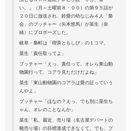
い。」（月～土曜前８・００）の第９５話が
２０日に放送され、鈴愛の幼なじみ４人「梟
会」のブッチャー（矢本悠馬）が菜生（奈
緒）にプロポーズした。
岐阜・梟町は「喫茶ともしび」の１コマ。
菜生「責任取ってよ」
ブッチャー「えっ、責任って。オレら東山動
物園行って、コアラ見ただけだよね」
菜生「東山動物園のコアラは愛の証っていう
んやよ」
ブッチャー「ほなの？えっ、でも別に菜生ち
ゃん、オレのことなんか」
菜生「私、最近、売り場（名古屋デパートの
靴売り場）の目標達成できなくて。でも、ブ