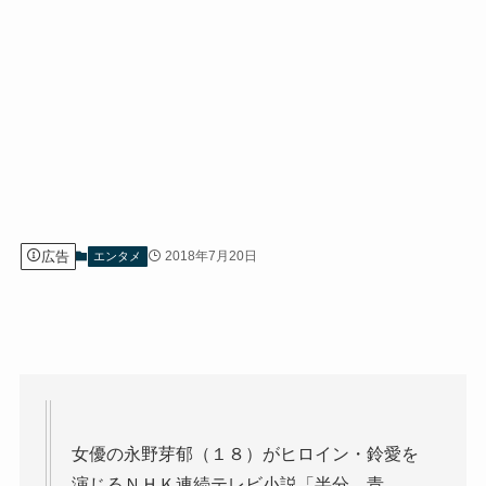
広告
2018年7月20日
エンタメ
女優の永野芽郁（１８）がヒロイン・鈴愛を
演じるＮＨＫ連続テレビ小説「半分、青