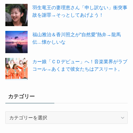
羽生竜王の妻理恵さん「申し訳ない」衝突事
故を謝罪→そっとしてあげよう！
福山雅治＆香川照之が“自然愛”熱弁→龍馬
伝…懐かしいな
カー娘「ＣＤデビュー」へ！音楽業界がラブ
コール→あくまで彼女たちはアスリート。
カテゴリー
カ
テ
ゴ