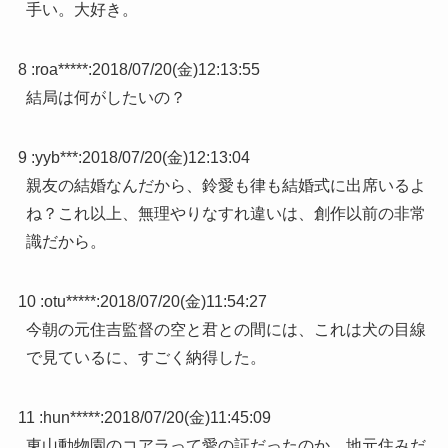
手い。大好き。
8 :
roa*****
:
2018/07/20(金)12:13:55
結局は何がしたいの？
9 :
yyb***
:
2018/07/20(金)12:13:04
親友の結婚なんだから、鈴愛も律も結婚式に出席いるよ
ね？これ以上、無理やりなすれ違いは、創作以前の非常
識だから。
10 :
otu*****
:
2018/07/20(金)11:54:27
今朝の元住吉監督の空と君との間には、これは犬の目線
で見ているに、すごく納得した。
11 :
hun*****
:
2018/07/20(金)11:45:09
東山動物園のコアラって愛の証だったのか。地元住みだ