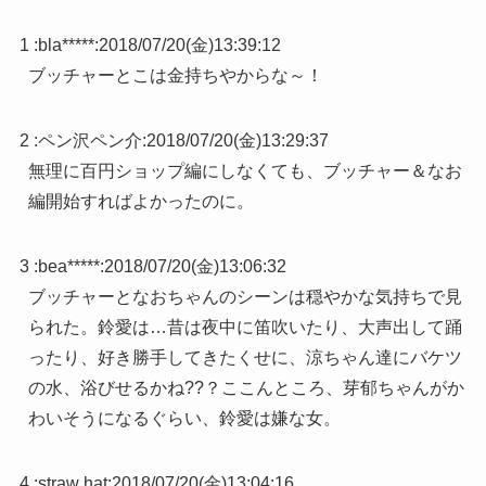
1 :
bla*****
:
2018/07/20(金)13:39:12
ブッチャーとこは金持ちやからな～！
2 :
ペン沢ペン介
:
2018/07/20(金)13:29:37
無理に百円ショップ編にしなくても、ブッチャー＆なお
編開始すればよかったのに。
3 :
bea*****
:
2018/07/20(金)13:06:32
ブッチャーとなおちゃんのシーンは穏やかな気持ちで見
られた。鈴愛は…昔は夜中に笛吹いたり、大声出して踊
ったり、好き勝手してきたくせに、涼ちゃん達にバケツ
の水、浴びせるかね??？ここんところ、芽郁ちゃんがか
わいそうになるぐらい、鈴愛は嫌な女。
4 :
straw hat
:
2018/07/20(金)13:04:16