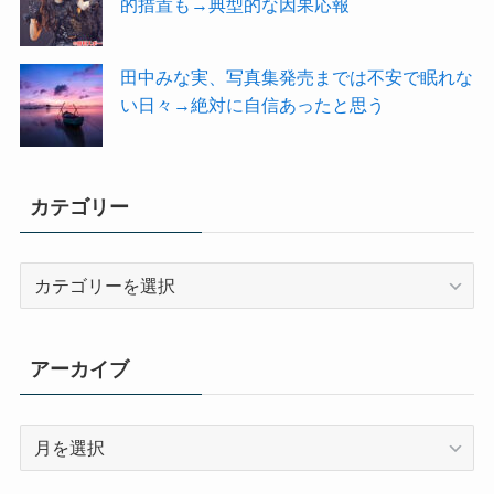
的措置も→典型的な因果応報
田中みな実、写真集発売までは不安で眠れな
い日々→絶対に自信あったと思う
カテゴリー
カ
テ
ゴ
リ
アーカイブ
ー
ア
ー
カ