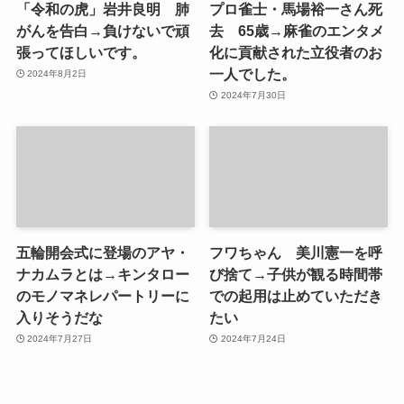
「令和の虎」岩井良明 肺
プロ雀士・馬場裕一さん死
がんを告白→負けないで頑
去 65歳→麻雀のエンタメ
張ってほしいです。
化に貢献された立役者のお
一人でした。
2024年8月2日
2024年7月30日
五輪開会式に登場のアヤ・
フワちゃん 美川憲一を呼
ナカムラとは→キンタロー
び捨て→子供が観る時間帯
のモノマネレパートリーに
での起用は止めていただき
入りそうだな
たい
2024年7月27日
2024年7月24日