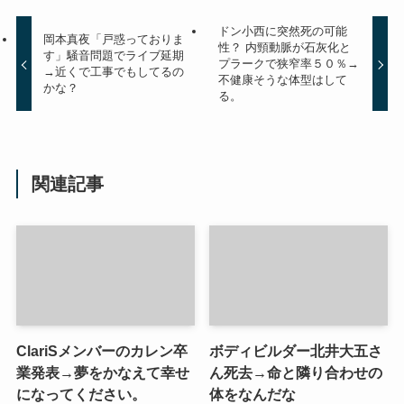
ドン小西に突然死の可能
岡本真夜「戸惑っておりま
性？ 内頸動脈が石灰化と
す」騒音問題でライブ延期
プラークで狭窄率５０％→
→近くで工事でもしてるの
不健康そうな体型はして
かな？
る。
関連記事
ClariSメンバーのカレン卒
ボディビルダー北井大五さ
業発表→夢をかなえて幸せ
ん死去→命と隣り合わせの
になってください。
体をなんだな