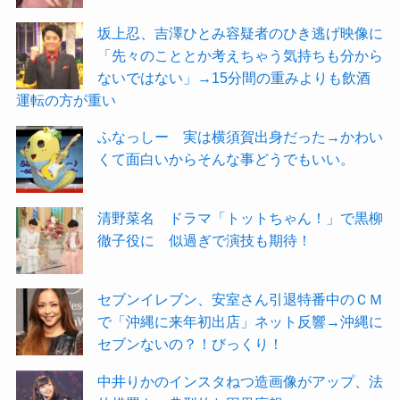
坂上忍、吉澤ひとみ容疑者のひき逃げ映像に
「先々のこととか考えちゃう気持ちも分から
ないではない」→15分間の重みよりも飲酒
運転の方が重い
ふなっしー 実は横須賀出身だった→かわい
くて面白いからそんな事どうでもいい。
清野菜名 ドラマ「トットちゃん！」で黒柳
徹子役に 似過ぎで演技も期待！
セブンイレブン、安室さん引退特番中のＣＭ
で「沖縄に来年初出店」ネット反響→沖縄に
セブンないの？！びっくり！
中井りかのインスタねつ造画像がアップ、法