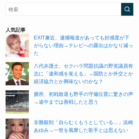
人気記事
EXIT兼近、逮捕報道があっても好感度が下
がらない理由→テレビへの露出はかなり減っ
た
八代弁護士、セクハラ問題抗議の野党議員有
志に「違和感を覚える」→国防とか外交とか
経済協力とか興味ないのかな？
膳所、初戦敗退も野手の守備位置に驚きの声
→途中までは善戦したと思う
非難殺到「自らむくもうとしている…」浜崎
あゆみ→一世を風靡した歌手とは思えない