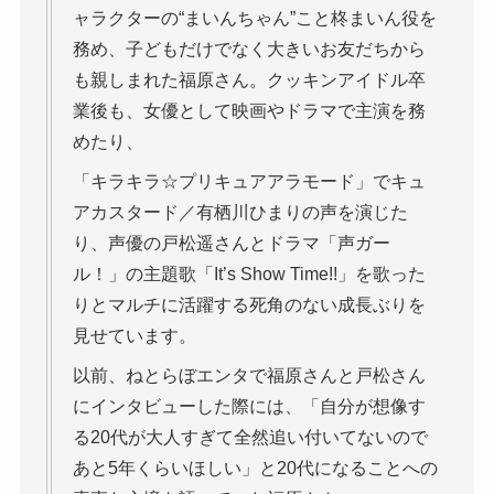
ャラクターの“まいんちゃん”こと柊まいん役を
務め、子どもだけでなく大きいお友だちから
も親しまれた福原さん。クッキンアイドル卒
業後も、女優として映画やドラマで主演を務
めたり、
「キラキラ☆プリキュアアラモード」でキュ
アカスタード／有栖川ひまりの声を演じた
り、声優の戸松遥さんとドラマ「声ガー
ル！」の主題歌「It’s Show Time!!」を歌った
りとマルチに活躍する死角のない成長ぶりを
見せています。
以前、ねとらぼエンタで福原さんと戸松さん
にインタビューした際には、「自分が想像す
る20代が大人すぎて全然追い付いてないので
あと5年くらいほしい」と20代になることへの